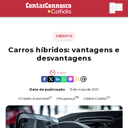
Contas Connosco by Cofidis
Abri
CRÉDITO
Carros híbridos: vantagens e
desvantagens
5
min
Data de publicação
13 de maio de 2021
10
198
123
#
Crédito Automóvel
#
Poupança
#
Sobre Crédito