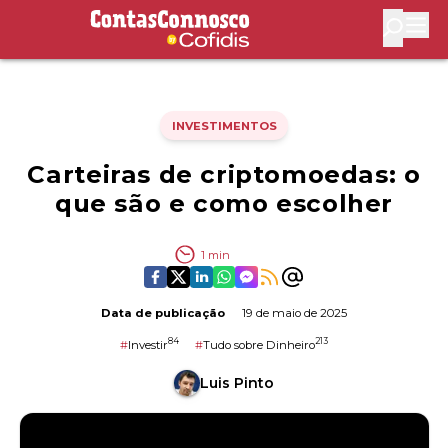
Contas Connosco by Cofidis
Abri
INVESTIMENTOS
Carteiras de criptomoedas: o
que são e como escolher
1
min
Data de publicação
19 de maio de 2025
84
213
#
Investir
#
Tudo sobre Dinheiro
Luis Pinto