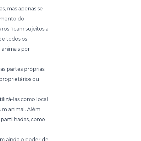
as, mas apenas se
lamento do
ros ficam sujeitos a
de todos os
animais por
s partes próprias.
proprietários ou
ilizá-las como local
 um animal. Além
 partilhadas, como
em ainda o poder de