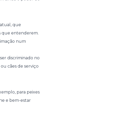
ratual, que
las que entenderem.
estimação num
 ser discriminado no
s ou cães de serviço
exemplo, para peixes
ene e bem-estar