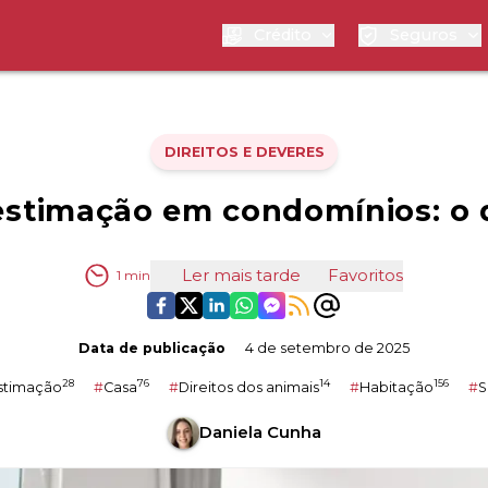
Crédito
Seguros
DIREITOS E DEVERES
stimação em condomínios: o q
Ler mais tarde
Favoritos
1
min
Data de publicação
4 de setembro de 2025
28
76
14
156
stimação
#
Casa
#
Direitos dos animais
#
Habitação
#
S
Daniela Cunha