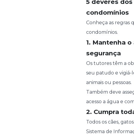
5 deveres dos
condomínios
Conheça as regras 
condomínios.
1. Mantenha o
segurança
Os tutores têm a ob
seu patudo e vigiá-l
animais ou pessoas.
Também deve assegu
acesso a água e com
2. Cumpra tod
Todos os cães, gato
Sistema de Informa