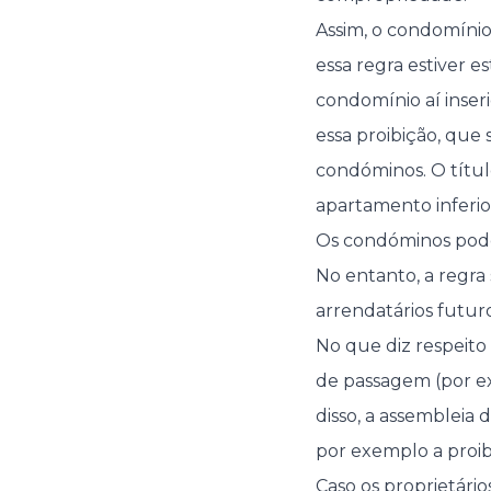
Assim, o condomínio
essa regra estiver 
condomínio aí inseri
essa proibição, que 
condóminos. O títu
apartamento inferior
Os condóminos podem,
No entanto, a regra
arrendatários futuro
No que diz respeito 
de passagem (por ex
disso, a assembleia
por exemplo a proibi
Caso os proprietári