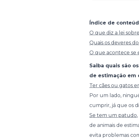
Índice de conteúd
O que diz a lei sob
Quais os deveres dos
O que acontece se e
Saiba quais são o
de estimação em 
Ter cães ou gatos e
Por um lado, ningué
cumprir, já que os 
Se tem um patudo
de animais de estim
evita problemas com