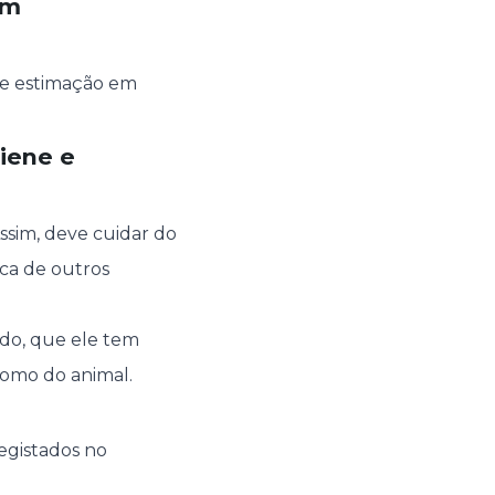
em
de estimação em
iene e
Assim, deve cuidar do
ica de outros
do, que ele tem
como do animal.
egistados no