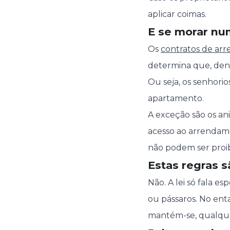
aplicar coimas.
E se morar nu
Os
contratos de ar
determina que, dent
Ou seja, os senhori
apartamento.
A exceção são os an
acesso ao arrendam
não podem ser proib
Estas regras s
Não. A lei só fala e
ou pássaros. No ent
mantém-se, qualque