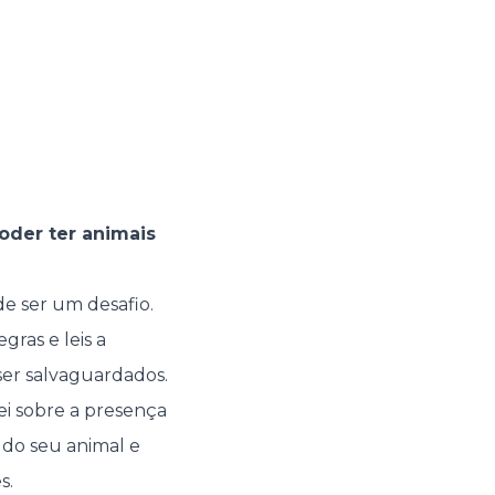
oder ter animais
de ser um desafio.
ras e leis a
ser salvaguardados.
lei sobre a presença
 do seu animal e
s.