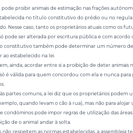
 pode proibir animais de estimação nas frações autónom
estabelecida no título constitutivo do prédio ou no regu
do. Nesse caso, tanto os proprietários atuais como os futu
só pode ser alterada por escritura pública e com acordo 
lo constitutivo também pode determinar um número de 
 ao estabelecido na lei.
 ainda, acordar entre si a proibição de deter animais na
 só é válida para quem concordou com ela e nunca para 
s.
às partes comuns, a lei diz que os proprietários podem ut
emplo, quando levam o cão à rua), mas não para alojar
 de condóminos pode impor regras de utilização das áreas
ção de o animal andar à solta.
os não respeitem as normas estabelecidas, a assembleia t