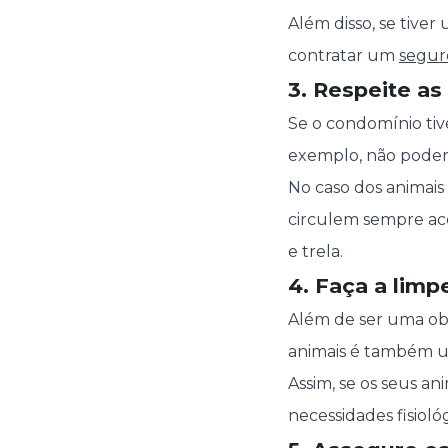
Além disso, se tive
contratar um
seguro
3. Respeite a
Se o condomínio tiv
exemplo, não podere
No caso dos animais
circulem sempre aco
e trela.
4. Faça a limp
Além de ser uma obr
animais é também u
Assim, se os seus an
necessidades fisiol