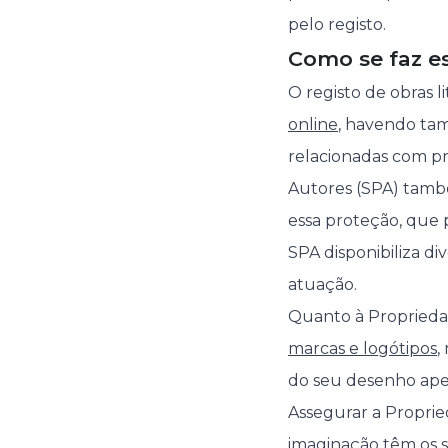
pelo registo.
Como se faz es
O registo de obras l
online
, havendo t
relacionadas com pr
Autores (SPA) també
essa proteção, que 
SPA disponibiliza di
atuação.
Quanto à Propriedade
marcas e logótipos
,
do seu desenho ape
Assegurar a Propried
imaginação têm os s