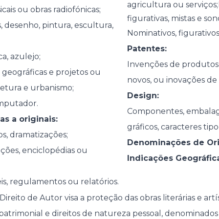
agricultura ou serviços
ais ou obras radiofónicas;
figurativas, mistas e son
, desenho, pintura, escultura,
Nominativos, figurativos
Patentes:
a, azulejo;
Invenções de produtos
s geográficas e projetos ou
novos, ou inovações de 
etura e urbanismo;
Design:
mputador.
Componentes, embalag
s a originais:
gráficos, caracteres tipo
os, dramatizações;
Denominações de Or
ções, enciclopédias ou
Indicações Geográfica
is, regulamentos ou relatórios.
ireito de Autor visa a proteção das obras literárias e art
 patrimonial e direitos de natureza pessoal, denominados d