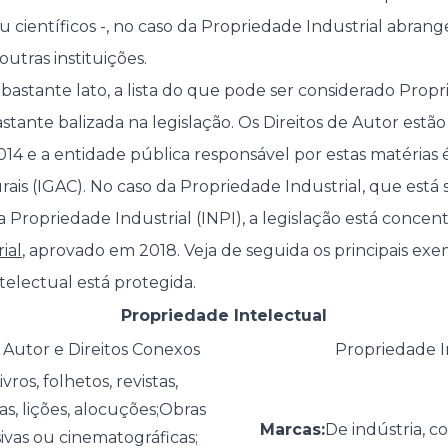
os ou científicos -, no caso da Propriedade Industrial abr
utras instituições.
astante lato, a lista do que pode ser considerado Propr
astante balizada na legislação. Os Direitos de Autor estão
014 e a entidade pública responsável por estas matérias 
rais (IGAC). No caso da Propriedade Industrial, que está
a Propriedade Industrial (INPI), a legislação está conce
ial
, aprovado em 2018. Veja de seguida os principais exe
telectual está protegida.
Propriedade Intelectual
e Autor e Direitos Conexos
Propriedade I
ivros, folhetos, revistas,
as, lições, alocuções;Obras
Marcas:
De indústria, c
sivas ou cinematográficas;