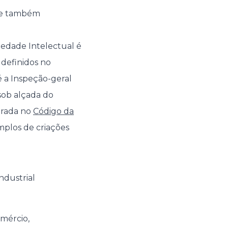
ange também
iedade Intelectual é
 definidos no
é a Inspeção-geral
 sob alçada do
ntrada no
Código da
mplos de criações
ndustrial
omércio,