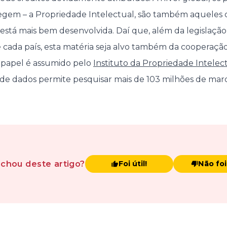
em – a Propriedade Intelectual, são também aqueles cuj
está mais bem desenvolvida. Daí que, além da legislaçã
e cada país, esta matéria seja alvo também da cooperação
 papel é assumido pelo
Instituto da Propriedade Intelec
e de dados permite pesquisar mais de 103 milhões de marc
achou
deste artigo
?
Foi útil!
Não foi 