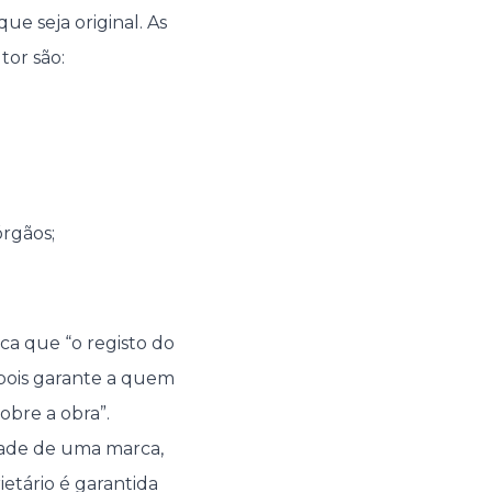
e seja original. As
tor são:
órgãos;
ica que “o registo do
 pois garante a quem
sobre a obra”.
dade de uma marca,
etário é garantida