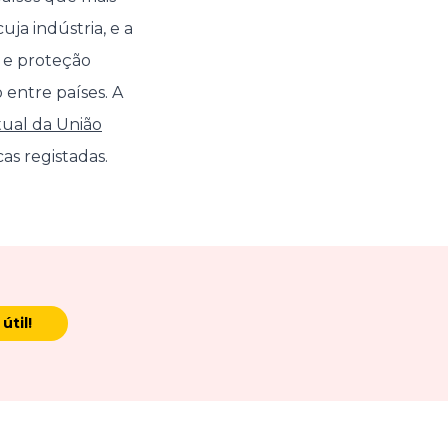
a indústria, e a
o e proteção
 entre países. A
tual da União
as registadas.
útil!