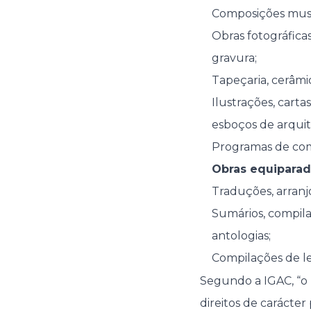
Composições music
Obras fotográficas
gravura;
Tapeçaria, cerâmic
Ilustrações, carta
esboços de arquit
Programas de co
Obras equiparada
Traduções, arranj
Sumários, compila
antologias;
Compilações de le
Segundo a IGAC, “o D
direitos de carácter