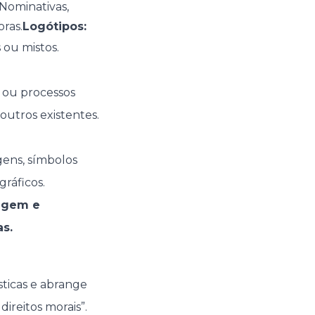
;Nominativas,
oras.
Logótipos:
 ou mistos.
 ou processos
outros existentes.
ens, símbolos
gráficos.
igem e
s.
ísticas e abrange
ireitos morais”.