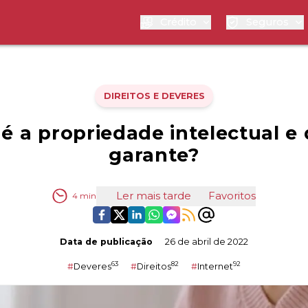
Crédito
Seguros
DIREITOS E DEVERES
é a propriedade intelectual e 
garante?
Ler mais tarde
Favoritos
4
min
Data de publicação
26 de abril de 2022
63
82
92
#
Deveres
#
Direitos
#
Internet