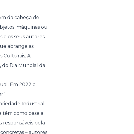
aem da cabeça de
objetos, máquinas ou
as e os seus autores
que abrange as
s Culturais
. A
, do Dia Mundial da
tual. Em 2022 o
r’.
priedade Industrial
 e têm como base a
s responsáveis pela
 concretas – autores