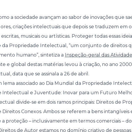
omo a sociedade avançam ao sabor de inovações que s
ores, criações intelectuais que depois se traduzem em 
scritas, musicais ou artísticas. Proteger todas essas idei
e da Propriedade Intelectual, “um conjunto de direitos 
imento humano”, sintetiza a
Inspeção-geral das Atividade
te e global destas matérias levou à criação, no ano 2000
ual, data que se assinala a 26 de abril.
 lema associado ao Dia Mundial da Propriedade Intelec
 Intelectual e Juventude: Inovar para um Futuro Melho
ctual divide-se em dois ramos principais: Direitos de Pro
 e Direitos Conexos. Ambos se referem a bens intangíveis
 e a proteção – inclusivamente em termos comerciais – do
ireitos de Autor estamos no domínio criativo de pessoas