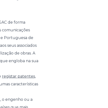
 IGAC de forma
as comunicações
ade Portuguesa de
aos seus associados
lização de obras. A
as que engloba na sua
te
registar patentes,
mas características
e, o engenho ou a
países que mais