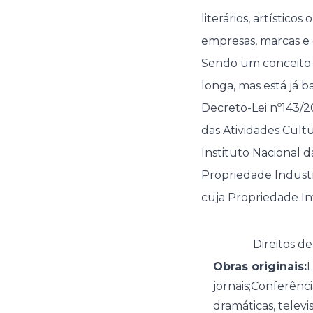
literários, artístic
empresas, marcas e o
Sendo um conceito b
longa, mas está já b
Decreto-Lei nº143/2
das Atividades Cultu
Instituto Nacional d
Propriedade Industr
cuja Propriedade In
Direitos d
Obras originais:
L
jornais;Conferênci
dramáticas, televi