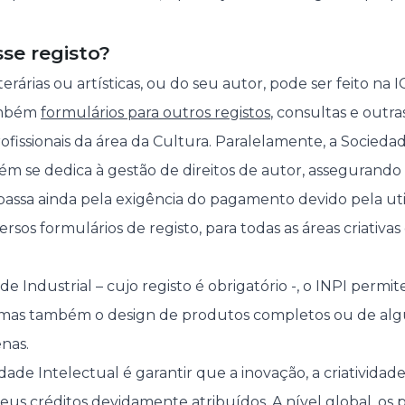
se registo?
iterárias ou artísticas, ou do seu autor, pode ser feito na
ambém
formulários para outros registos
, consultas e outr
ofissionais da área da Cultura. Paralelamente, a Socied
m se dedica à gestão de direitos de autor, assegurando 
passa ainda pela exigência do pagamento devido pela uti
versos formulários de registo, para todas as áreas criativ
 Industrial – cujo registo é obrigatório -, o INPI permi
 mas também o design de produtos completos ou de algu
nas.
ade Intelectual é garantir que a inovação, a criatividad
eus créditos devidamente atribuídos. A nível global, os 