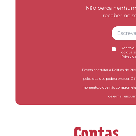
Não perca nenhum d
receber no s
Aceito qu
do qual s
Privacid
Deverá consultar a Política de Pri
pelos quais os poderá exercer. O 
momento, o que não compromete a
de e-mail enquant