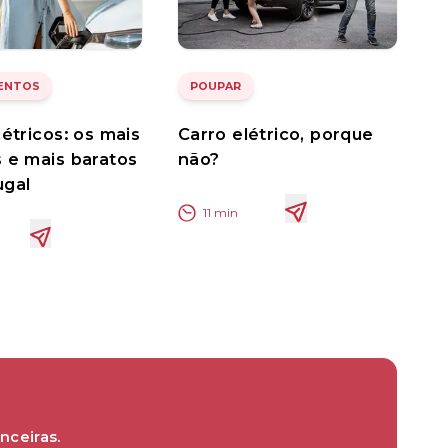
ENTOS
POUPAR
létricos: os mais
Carro elétrico, porque
 e mais baratos
não?
ugal
11
min
nceiras.