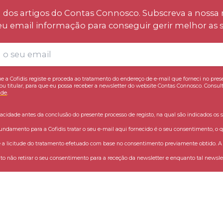
os artigos do Contas Connosco. Subscreva a nossa n
eu email informação para conseguir gerir melhor as s
e a Cofidis registe e proceda ao tratamento do endereço de e-mail que forneci no pres
ou titular, para que eu possa receber a newsletter do website Contas Connosco. Consult
ade
.
vacidade antes da conclusão do presente processo de registo, na qual são indicados os s
fundamento para a Cofidis tratar o seu e-mail aqui fornecido é o seu consentimento, o q
 licitude do tratamento efetuado com base no consentimento previamente obtido. A C
o não retirar o seu consentimento para a receção da newsletter e enquanto tal newslet