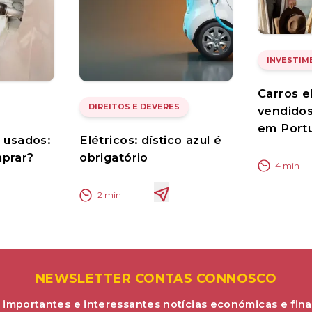
INVESTIM
Carros e
DIREITOS E DEVERES
vendidos
em Port
s usados:
Elétricos: dístico azul é
mprar?
obrigatório
4
min
2
min
NEWSLETTER CONTAS CONNOSCO
 importantes e interessantes notícias económicas e fina