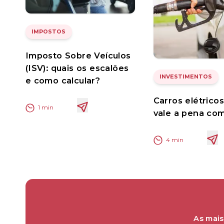
IMPOSTOS
Imposto Sobre Veículos
(ISV): quais os escalões
INVESTIMENTOS
e como calcular?
Carros elétrico
1
min
vale a pena co
4
min
As mais