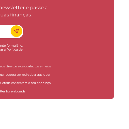
ewsletter e passe a
uas finanças.
ente formulário,
ar a
Política de
eus direitos e os contactos e meios
ual poderá ser retirado a qualquer
ofidis conservará o seu endereço
ter for elaborada.