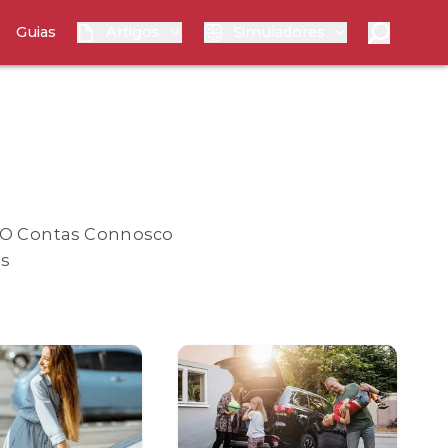
Guias
Artigos
Simuladores
? O Contas Connosco
as