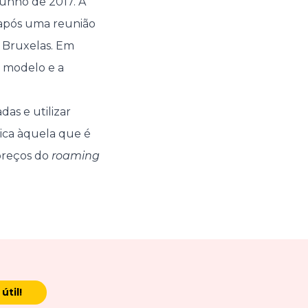
junho de 2017. A
 após uma reunião
 Bruxelas. Em
o modelo e a
das e utilizar
ica àquela que é
preços do
roaming
útil!