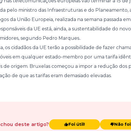
g
nas telecomunicações europeias vão terminar a 15 de 
da pelo ministro das Infraestruturas e do Planeamento,
gos da União Europeia, realizada na semana passada em
esponsáveis da UE está, ainda, a sustentabilidade do nov
midores, segundo Pedro Marques..
a, os cidadãos da UE terão a possibilidade de fazer chama
móveis em qualquer estado-membro por uma tarifa idênt
aís de origem. Bruxelas começou a impor a redução dos 
ação de que as tarifas eram demasiado elevadas.
achou
deste artigo
?
Foi útil!
Não foi 