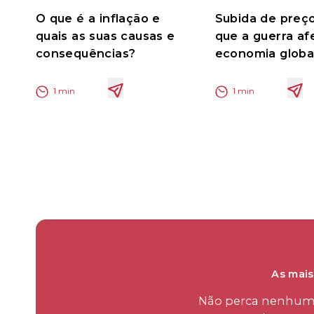
O que é a inflação e
Subida de preço
quais as suas causas e
que a guerra af
consequências?
economia globa
1
min
1
min
As mais
Não perca nenhum d