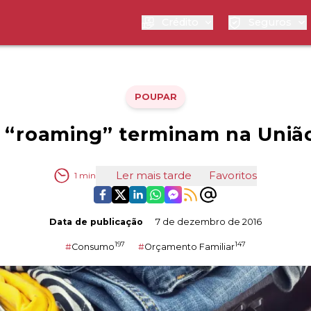
Crédito
Seguros
POUPAR
e “roaming” terminam na Uniã
Ler mais tarde
Favoritos
1
min
Data de publicação
7 de dezembro de 2016
197
147
#
Consumo
#
Orçamento Familiar