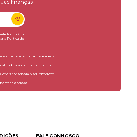
uas finanças.
ente formulário,
ar a
Política de
eus direitos e os contactos e meios
ual poderá ser retirado a qualquer
ofidis conservará o seu endereço
ter for elaborada.
DIÇÕES
FALE CONNOSCO