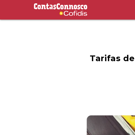
Contas Connosco by Cofidis
Tarifas d