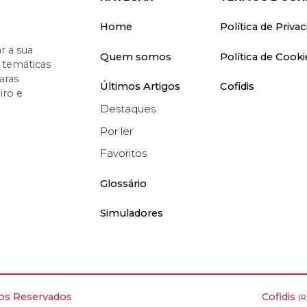
Home
Política de Priva
 a sua
Quem somos
Política de Cooki
o temáticas
aras
Últimos Artigos
Cofidis
iro e
Destaques
Por ler
Favoritos
Glossário
Simuladores
tos Reservados
Cofidis
(R