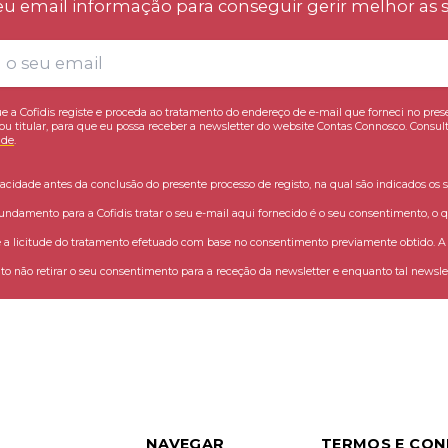
eu email informação para conseguir gerir melhor as s
e a Cofidis registe e proceda ao tratamento do endereço de e-mail que forneci no pres
ou titular, para que eu possa receber a newsletter do website Contas Connosco. Consult
ade
.
vacidade antes da conclusão do presente processo de registo, na qual são indicados os s
fundamento para a Cofidis tratar o seu e-mail aqui fornecido é o seu consentimento, o q
 licitude do tratamento efetuado com base no consentimento previamente obtido. A C
o não retirar o seu consentimento para a receção da newsletter e enquanto tal newslet
NAVEGAR
TERMOS E CON