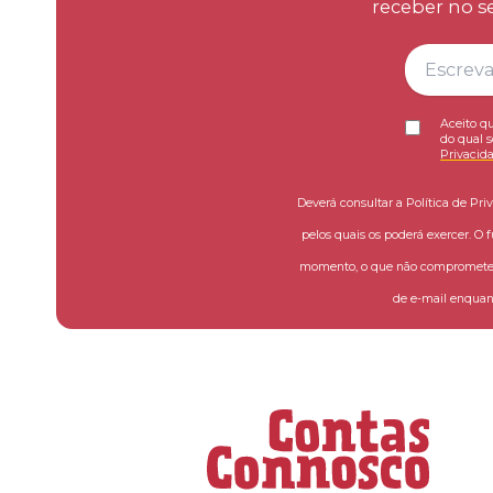
receber no s
Aceito qu
do qual s
Privacid
Deverá consultar a Política de Pri
pelos quais os poderá exercer. O 
momento, o que não compromete a
de e-mail enquant