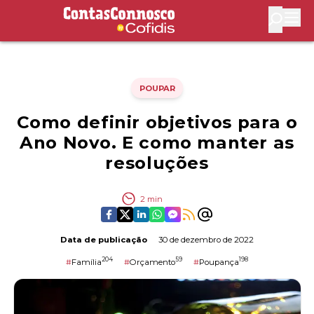
Contas Connosco by Cofidis
Abri
POUPAR
Como definir objetivos para o
Ano Novo. E como manter as
resoluções
2
min
Data de publicação
30 de dezembro de 2022
204
59
198
#
Família
#
Orçamento
#
Poupança