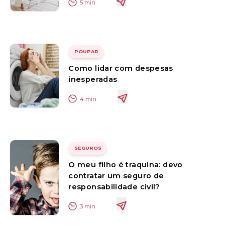
5
min
POUPAR
Como lidar com despesas
inesperadas
4
min
SEGUROS
O meu filho é traquina: devo
contratar um seguro de
responsabilidade civil?
3
min