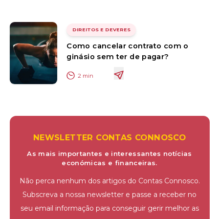
DIREITOS E DEVERES
Como cancelar contrato com o
ginásio sem ter de pagar?
2
min
NEWSLETTER CONTAS CONNOSCO
As mais importantes e interessantes notícias
económicas e financeiras.
Não perca nenhum dos artigos do Contas Connosco.
Subscreva a nossa newsletter e passe a receber no
seu email informação para conseguir gerir melhor as