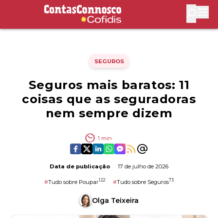
Contas Connosco by Cofidis
Abri
SEGUROS
Seguros mais baratos: 11
coisas que as seguradoras
nem sempre dizem
1
min
Data de publicação
17 de julho de 2026
122
73
#
Tudo sobre Poupar
#
Tudo sobre Seguros
Olga Teixeira