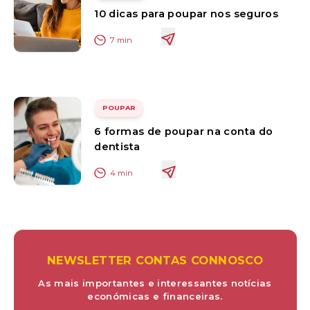
10 dicas para poupar nos seguros
7
min
POUPAR
6 formas de poupar na conta do
dentista
4
min
NEWSLETTER CONTAS CONNOSCO
As mais importantes e interessantes notícias
económicas e financeiras.