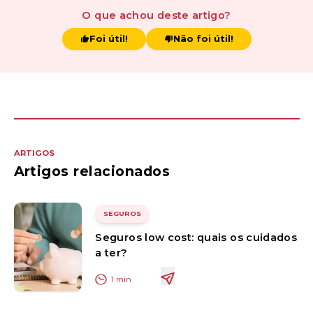
O que achou
deste artigo
?
Foi útil!
Não foi útil!
ARTIGOS
Artigos relacionados
SEGUROS
Seguros low cost: quais os cuidados
a ter?
1
min