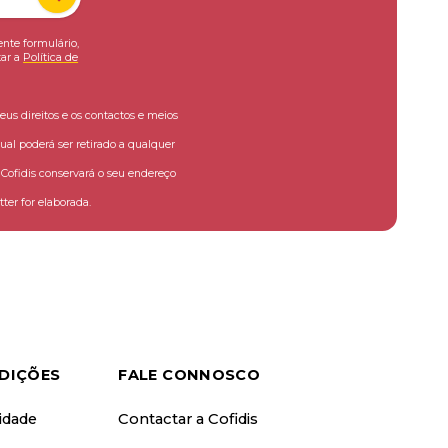
ente formulário,
ar a
Política de
eus direitos e os contactos e meios
ual poderá ser retirado a qualquer
ofidis conservará o seu endereço
ter for elaborada.
DIÇÕES
FALE CONNOSCO
cidade
Contactar a Cofidis