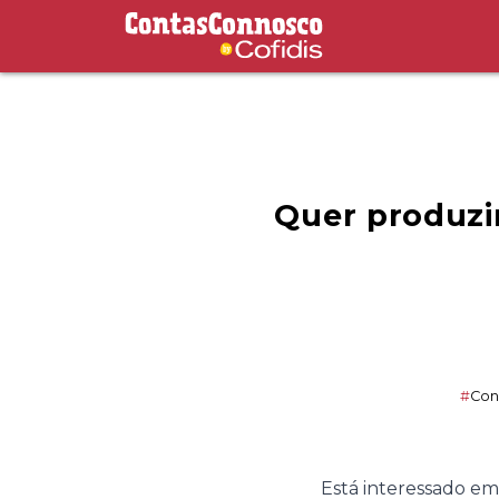
Contas Connosco by Cofidis
Quer produzir
#
Co
Está interessado e