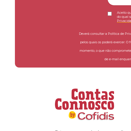
Aceito qu
do qual s
Privacid
Deverá consultar a Política de Pri
pelos quais os poderá exercer. O 
momento, o que não compromete a
de e-mail enquant