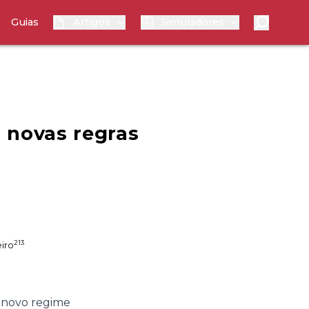
Guias
Artigos
Simuladores
s novas regras
213
iro
 novo regime