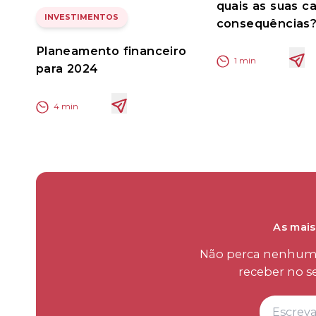
quais as suas c
INVESTIMENTOS
consequências
Planeamento financeiro
1
min
para 2024
4
min
As mais
Não perca nenhum d
receber no s