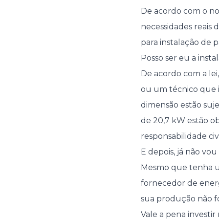
De acordo com o nov
necessidades reais 
para instalação de pa
Posso ser eu a inst
De acordo com a lei
ou um técnico que i
dimensão estão suje
de 20,7 kW estão ob
responsabilidade civi
E depois, já não vo
Mesmo que tenha um
fornecedor de energ
sua produção não fo
Vale a pena investi