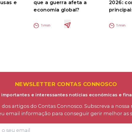
ausas e
que a guerra afeta a
2026: co
?
economia global?
principa
1
min
1
min
NEWSLETTER CONTAS CONNOSCO
 importantes e interessantes notícias económicas e fina
os artigos do Contas Connosco. Subscreva a nossa n
eu email informação para conseguir gerir melhor as s