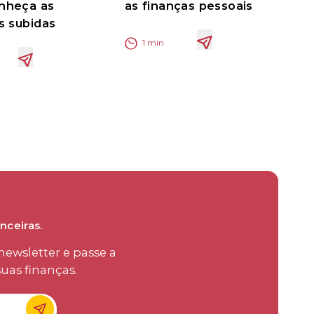
nheça as
as finanças pessoais
is subidas
1
min
nceiras.
ewsletter e passe a
uas finanças.