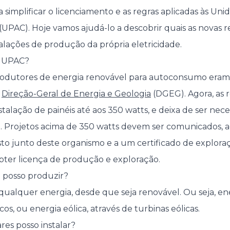
a simplificar o licenciamento e as regras aplicadas às U
PAC). Hoje vamos ajudá-lo a descobrir quais as novas re
alações de produção da própria eletricidade.
a UPAC?
rodutores de energia renovável para autoconsumo eram 
a
Direção-Geral de Energia e Geologia
(DGEG). Agora, as r
nstalação de painéis até aos 350 watts, e deixa de ser nec
. Projetos acima de 350 watts devem ser comunicados, 
isto junto deste organismo e a um certificado de exploraç
er licença de produção e exploração.
 posso produzir?
qualquer energia, desde que seja renovável. Ou seja, ene
cos, ou energia eólica, através de turbinas eólicas.
res posso instalar?