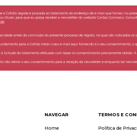
e a Cofidis registe e proceda ao tratamento do endereço de e-mail que forneci no pres
ou titular, para que eu possa receber a newsletter do website Contas Connosco. Consult
ade
.
vacidade antes da conclusão do presente processo de registo, na qual são indicados os s
fundamento para a Cofidis tratar o seu e-mail aqui fornecido é o seu consentimento, o q
 licitude do tratamento efetuado com base no consentimento previamente obtido. A C
o não retirar o seu consentimento para a receção da newsletter e enquanto tal newslet
NAVEGAR
TERMOS E CON
Home
Política de Priva