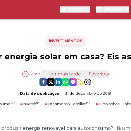
Crédito
Seguros
INVESTIMENTOS
 energia solar em casa? Eis a
Ler mais tarde
Favoritos
2
min
Data de publicação
31 de dezembro de 2019
197
84
147
nsumo
#
Investir
#
Orçamento Familiar
#
Tudo sobre Dinhe
m produzir energia renovável para autoconsumo? Há um