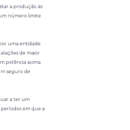
star a produção às
o um número limite
a por uma entidade
talações de maior
com potência acima
 um seguro de
uar a ter um
os períodos em que a