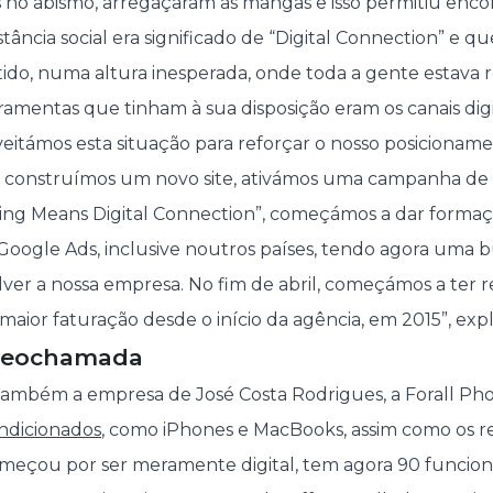
 no abismo, arregaçaram as mangas e isso permitiu encon
ância social era significado de “Digital Connection” e q
ido, numa altura inesperada, onde toda a gente estava r
rramentas que tinham à sua disposição eram os canais digita
veitámos esta situação para reforçar o nosso posicionam
, construímos um novo site, ativámos uma campanha de 
cing Means Digital Connection”, começámos a dar formaç
Google Ads, inclusive noutros países, tendo agora uma 
ver a nossa empresa. No fim de abril, começámos a ter re
aior faturação desde o início da agência, em 2015”, explic
ideochamada
 também a empresa de José Costa Rodrigues, a
Forall Ph
ndicionados
, como iPhones e MacBooks, assim como os re
meçou por ser meramente digital, tem agora 90 funcionári