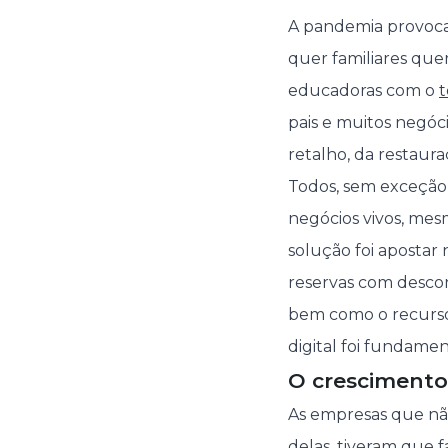
A pandemia provocad
quer familiares quer
educadoras com o
t
pais e muitos negóc
retalho, da restaura
Todos, sem exceção,
negócios vivos
, mes
solução foi apostar 
reservas com descon
bem como o recurso 
digital foi fundamen
O crescimento 
As empresas que não
delas, tiveram que 