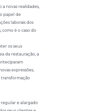
 a novas realidades,
 o papel de
ções laborais dos
, como é o caso do
ter os seus
ea da restauração, a
 anteciparam
 novas expressões,
 a transformação
 regular e alargado
os seus clientes e,