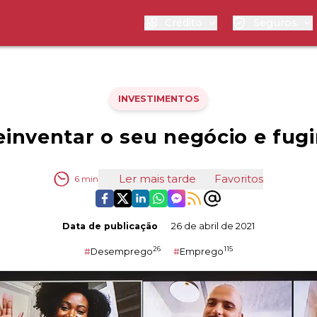
Crédito
Seguros
INVESTIMENTOS
inventar o seu negócio e fugir
Ler mais tarde
Favoritos
6
min
Data de publicação
26 de abril de 2021
26
115
#
Desemprego
#
Emprego