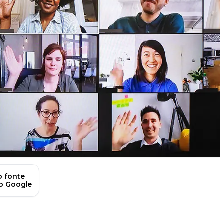
 fonte
no Google