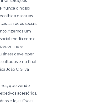
trar soluções.
ue nunca o nosso
ecolhida das suas
is, as redes sociais.
ento, fizemos um
social media com o
ões online e
business developer
sultados e no final
a João C. Silva.
ones
, que vende
spetivos acessórios.
os e lojas físicas