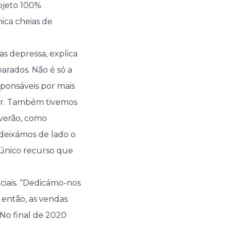
ojeto 100%
ica cheias de
as depressa, explica
arados. Não é só a
ponsáveis por mais
er. Também tivemos
 verão, como
 deixámos de lado o
 único recurso que
ociais. “Dedicámo-nos
 então, as vendas
 No final de 2020