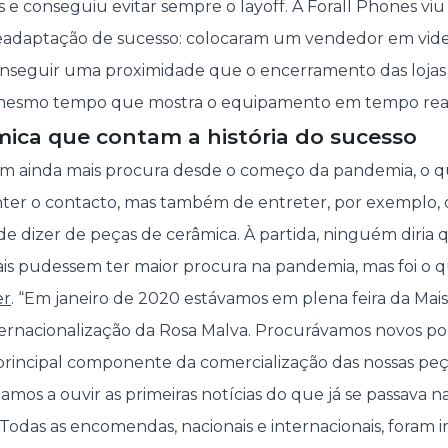
 e conseguiu evitar sempre o layoff. A Forall Phones viu
readaptação de sucesso: colocaram um vendedor em vi
conseguir uma proximidade que o encerramento das lojas f
mesmo tempo que mostra o equipamento em tempo real
mica que contam a história do sucesso
am ainda mais procura desde o começo da pandemia, o qu
er o contacto, mas também de entreter, por exemplo, o
e dizer de peças de cerâmica. À partida, ninguém diria q
nais pudessem ter maior procura na pandemia, mas foi o
er
. “Em janeiro de 2020 estávamos em plena feira da Mai
internacionalização da Rosa Malva. Procurávamos novos p
principal componente da comercialização das nossas peças
os a ouvir as primeiras notícias do que já se passava n
 Todas as encomendas, nacionais e internacionais, foram