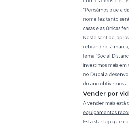
Com os olhos postos
“Pensámos que a dist
nome fez tanto sent
casas e as únicas fe
Neste sentido, apro
rebranding à marca
lema “Social Distan
investimos mais em 
no Dubai a desenvol
do ano obtivemos a m
Vender por v
A vender mais está
equipamentos reco
Esta startup que co