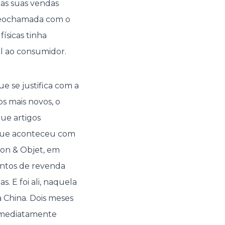
 as suas vendas
deochamada com o
ísicas tinha
 ao consumidor.
e se justifica com a
s mais novos, o
ue artigos
 que aconteceu com
son & Objet, em
ontos de revenda
. E foi ali, naquela
a China. Dois meses
 imediatamente