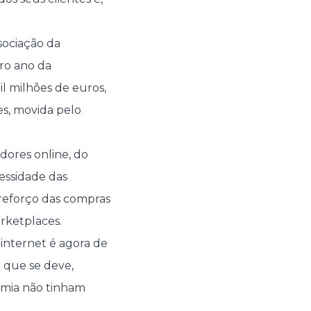
sociação da
ro ano da
l milhões de euros,
s, movida pelo
ores online, do
essidade das
reforço das compras
arketplaces.
nternet é agora de
 que se deve,
emia não tinham