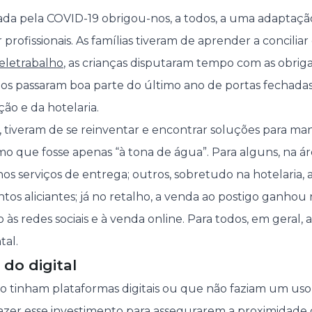
a pela COVID-19 obrigou-nos, a todos, a uma adaptação
 profissionais. As famílias tiveram de aprender a conciliar
eletrabalho
, as crianças disputaram tempo com as obriga
ios passaram boa parte do último ano de portas fechadas
ção e da hotelaria.
 tiveram de se reinventar e
encontrar soluções para man
mo que fosse apenas “à tona de água”. Para alguns, na ár
nos serviços de entrega; outros, sobretudo na hotelaria,
tos aliciantes; já no retalho, a venda ao postigo ganhou
às redes sociais e à venda online. Para todos, em geral,
tal.
do digital
 tinham plataformas digitais ou que não faziam um uso
fazer esse investimento para assegurarem a proximidade d