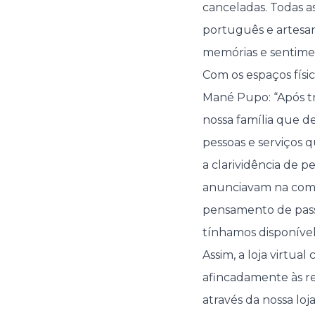
canceladas. Todas a
português e artesan
memórias e sentime
Com os espaços físic
Mané Pupo: “Após tr
nossa família que d
pessoas e serviços
a clarividência de p
anunciavam na comun
pensamento de passa
tínhamos disponível, 
Assim, a loja virtua
afincadamente às red
através da nossa lo