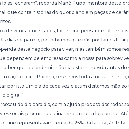
s lojas fecharam”, recorda Mané Pupo, mentora deste pr
al, que conta histórias do quotidiano em peças de cerâm
ntos.
os de venda encerrados, foi preciso pensar em alternativ
ês dias de pânico, percebemos que não podíamos ficar p
epende deste negócio para viver, mas também somos res
 que dependem de empresas como a nossa para sobreviv
erceber que a pandemia não iria estar resolvida antes do
icação social. Por isso, reunimos toda a nossa energia,
r por isto um dia de cada vez e assim deitámos mão ao
o digital.”
l cresceu de dia para dia, com a ajuda preciosa das redes s
es sociais procurando dinamizar a nossa loja online. Até
ja online representavam cerca de 25% da faturação total.