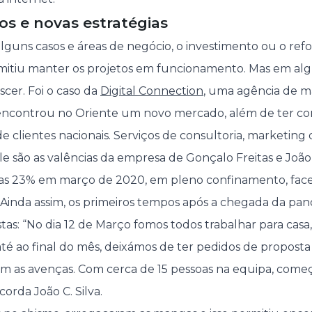
s e novas estratégias
lguns casos e áreas de negócio, o investimento ou o ref
rmitiu manter os projetos em funcionamento. Mas em algu
scer. Foi o caso da
Digital Connection
, uma agência de ma
ncontrou no Oriente um novo mercado, além de ter co
e clientes nacionais. Serviços de consultoria, marketing d
e são as valências da empresa de Gonçalo Freitas e João 
as 23% em março de 2020, em pleno confinamento, face
Ainda assim, os primeiros tempos após a chegada da pan
tas: “No dia 12 de Março fomos todos trabalhar para casa
até ao final do mês, deixámos de ter pedidos de propost
am as avenças. Com cerca de 15 pessoas na equipa, com
corda João C. Silva.