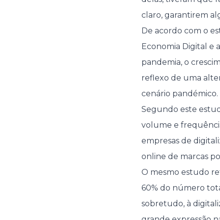
claro, garantirem a
De acordo com o est
Economia Digital e 
pandemia, o crescim
reflexo de uma alt
cenário pandémico.
Segundo este estud
volume e frequência
empresas de digita
online de marcas por
O mesmo estudo ref
60% do número tota
sobretudo, à digita
grande expressão na