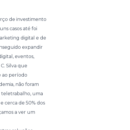
orço de investimento
ns casos até foi
rketing digital e de
nseguido expandir
igital, eventos,
C. Silva que
 ao período
demia, não foram
, teletrabalho, uma
a e cerca de 50% dos
eçamos a ver um