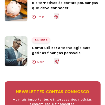
8 alternativas às contas poupanças
que deve conhecer
1
min
DINHEIRO
Como utilizar a tecnologia para
gerir as finanças pessoais
5
min
NEWSLETTER CONTAS CONNOSCO
As mais importantes e interessantes notícias
económicas e financeiras.