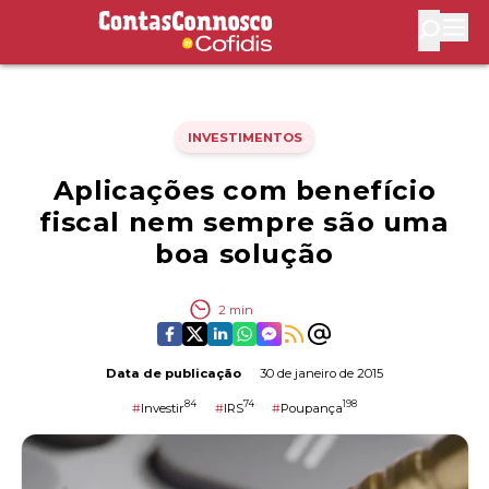
Contas Connosco by Cofidis
Abri
INVESTIMENTOS
Aplicações com benefício
fiscal nem sempre são uma
boa solução
2
min
Data de publicação
30 de janeiro de 2015
84
74
198
#
Investir
#
IRS
#
Poupança