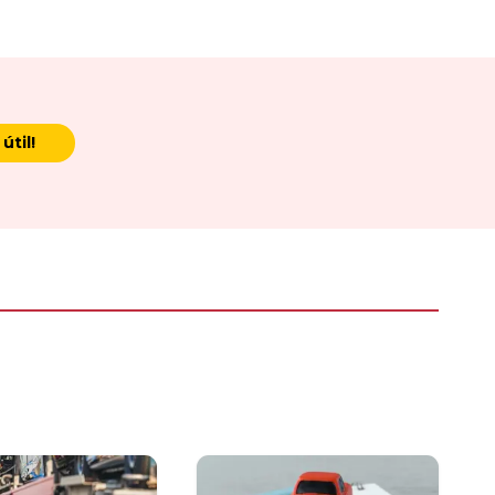
útil!