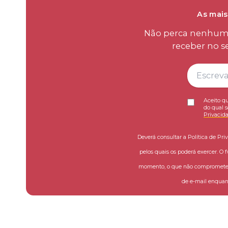
As mais
Não perca nenhum d
receber no s
Aceito qu
do qual s
Privacid
Deverá consultar a Política de Pri
pelos quais os poderá exercer. O 
momento, o que não compromete a
de e-mail enquant