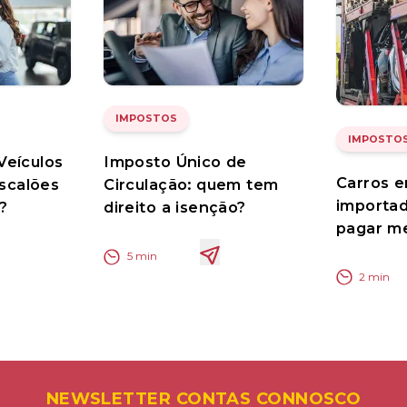
IMPOSTOS
IMPOSTO
Veículos
Imposto Único de
Carros 
escalões
Circulação: quem tem
importa
?
direito a isenção?
pagar m
5
min
2
min
NEWSLETTER CONTAS CONNOSCO