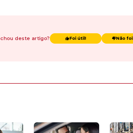
achou
deste artigo
?
Foi útil!
Não foi 