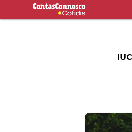
Contas Connosco by Cofidis
IUC