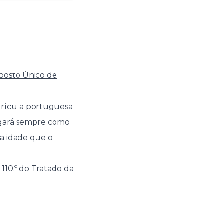
posto Único de
trícula portuguesa.
agará sempre como
 a idade que o
110.º do Tratado da