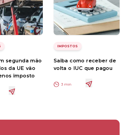
S
IMPOSTOS
em segunda mão
Saiba como receber de
dos da UE vão
volta o IUC que pagou
enos imposto
3
min