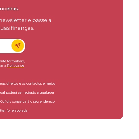
nceiras.
ewsletter e passe a
uas finanças.
ente formulário,
ar a
Política de
eus direitos e os contactos e meios
ual poderá ser retirado a qualquer
ofidis conservará o seu endereço
ter for elaborada.