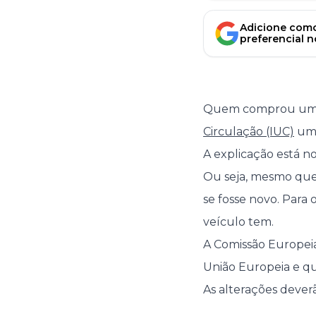
Adicione como
preferencial 
Quem comprou um ca
Circulação (IUC)
um 
A explicação está n
Ou seja, mesmo que
se fosse novo. Para 
veículo tem.
A Comissão Europeia 
União Europeia e que
As alterações dever