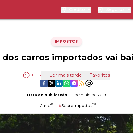
Crédito
Seguros
IMPOSTOS
 dos carros importados vai ba
Ler mais tarde
Favoritos
1
min
Data de publicação
1 de maio de 2019
63
115
#
Carro
#
Sobre Impostos