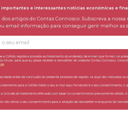
 importantes e interessantes notícias económicas e fina
os artigos do Contas Connosco. Subscreva a nossa n
eu email informação para conseguir gerir melhor as s
e a Cofidis registe e proceda ao tratamento do endereço de e-mail que forneci no pres
ou titular, para que eu possa receber a newsletter do website Contas Connosco. Consult
ade
.
vacidade antes da conclusão do presente processo de registo, na qual são indicados os s
fundamento para a Cofidis tratar o seu e-mail aqui fornecido é o seu consentimento, o q
 licitude do tratamento efetuado com base no consentimento previamente obtido. A C
o não retirar o seu consentimento para a receção da newsletter e enquanto tal newslet