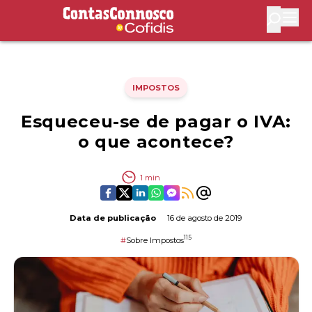
Contas Connosco by Cofidis
Abri
IMPOSTOS
Esqueceu-se de pagar o IVA:
o que acontece?
1
min
Data de publicação
16 de agosto de 2019
115
#
Sobre Impostos