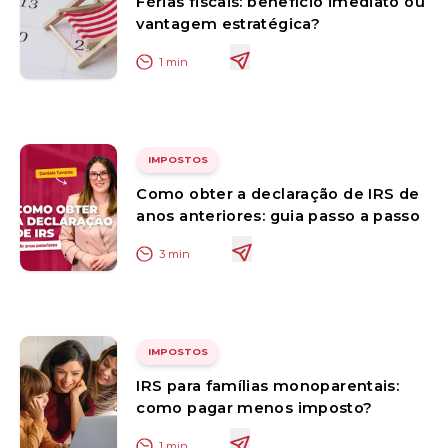
Férias fiscais: benefício imediato ou
vantagem estratégica?
1
min
IMPOSTOS
Como obter a declaração de IRS de
anos anteriores: guia passo a passo
3
min
IMPOSTOS
IRS para famílias monoparentais:
como pagar menos imposto?
1
min