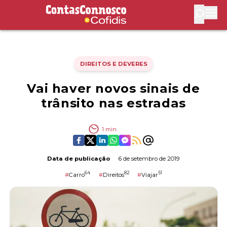
Contas Connosco by Cofidis
Abri
DIREITOS E DEVERES
Vai haver novos sinais de
trânsito nas estradas
1
min
Data de publicação
6 de setembro de 2019
64
82
51
#
Carro
#
Direitos
#
Viajar