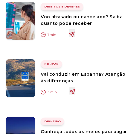
DIREITOS E DEVERES
Voo atrasado ou cancelado? Saiba
quanto pode receber
1
min
POUPAR
Vai conduzir em Espanha? Atenção
às diferenças
3
min
DINHEIRO
Conheça todos os meios para pagar