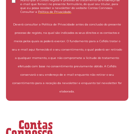
Aceito que a Cofidis registe e proceda ao tratamento do endereço de
e-mail que forneci no presente formulário, do qual sou titular, para
que eu possa receber a newsletter do website Contas Connosco.
Consultar a
Política de Privacidade
.
Deverá consultar a Política de Privacidade antes da conclusão do presente
processo de registo, na qual são indicados os seus direitos e os contactos e
meios pelos quais os poderá exercer. O fundamento para a Cofidis tratar o
seu e-mail aqui fornecido é o seu consentimento, o qual poderá ser retirado
a qualquer momento, o que não compromete a licitude do tratamento
efetuado com base no consentimento previamente obtido. A Cofidis
conservará o seu endereço de e-mail enquanto não retirar o seu
consentimento para a receção da newsletter e enquanto tal newsletter for
elaborada.