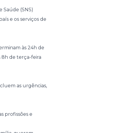
 de Saúde (SNS)
aís e os serviços de
terminam às 24h de
 8h de terça-feira
ncluem as urgências,
s profissões e