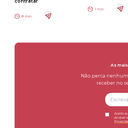
contratar
1
min
8
min
As mais
Não perca nenhum d
receber no s
Aceito qu
do qual s
Privacid