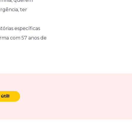
mília, querem
rgência, ter
rias específicas
forma com 57 anos de
útil!