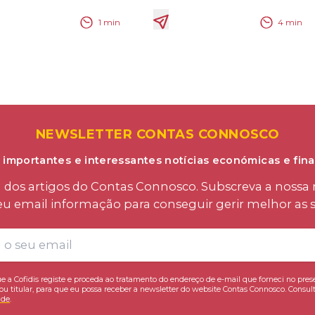
1
min
4
min
NEWSLETTER CONTAS CONNOSCO
 importantes e interessantes notícias económicas e fina
os artigos do Contas Connosco. Subscreva a nossa n
eu email informação para conseguir gerir melhor as s
e a Cofidis registe e proceda ao tratamento do endereço de e-mail que forneci no pres
ou titular, para que eu possa receber a newsletter do website Contas Connosco. Consult
ade
.