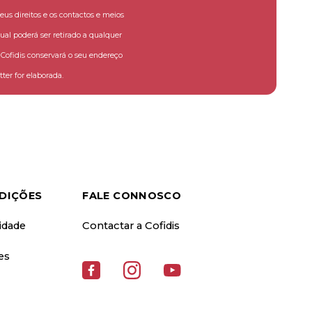
eus direitos e os contactos e meios
ual poderá ser retirado a qualquer
ofidis conservará o seu endereço
ter for elaborada.
DIÇÕES
FALE CONNOSCO
cidade
Contactar a Cofidis
es