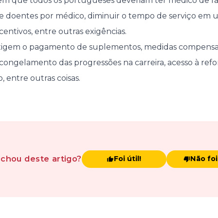
m que todos os portugueses deveriam ter médico de fa
 doentes por médico, diminuir o tempo de serviço em u
ncentivos, entre outras exigências.
exigem o pagamento de suplementos, medidas compensató
escongelamento das progressões na carreira, acesso à re
, entre outras coisas.
achou
deste artigo
?
Foi útil!
Não foi 