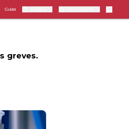
Guias
Artigos
Simuladores
s greves.