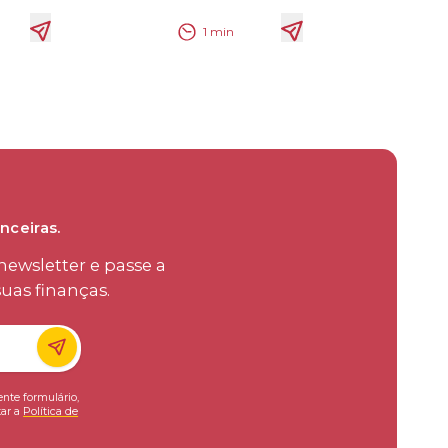
1
min
nceiras.
ewsletter e passe a
uas finanças.
ente formulário,
ar a
Política de