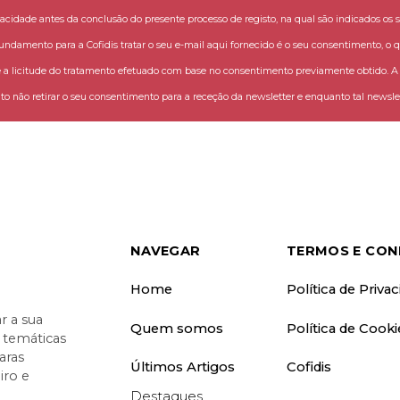
vacidade antes da conclusão do presente processo de registo, na qual são indicados os s
fundamento para a Cofidis tratar o seu e-mail aqui fornecido é o seu consentimento, o q
 licitude do tratamento efetuado com base no consentimento previamente obtido. A C
o não retirar o seu consentimento para a receção da newsletter e enquanto tal newslet
NAVEGAR
TERMOS E CON
Home
Política de Priva
 a sua
Quem somos
Política de Cooki
o temáticas
aras
Últimos Artigos
Cofidis
iro e
Destaques