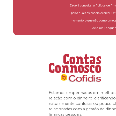
Deverá consultar a Política de Pri
pelos quais os poderá exercer. O 
momento, o que não compromete a
de e-mail enquant
Estamos empenhados em melhorar
relação com o dinheiro, clarificand
naturalmente confusas ou pouco cl
relacionadas com a gestão de dinhe
finanças pessoais.