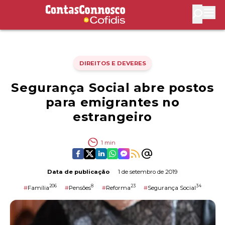
Contas Connosco by Cofidis
Abri
DIREITOS E DEVERES
Segurança Social abre postos
para emigrantes no
estrangeiro
1
min
Data de publicação
1 de setembro de 2019
206
8
23
34
#
Família
#
Pensões
#
Reforma
#
Segurança Social