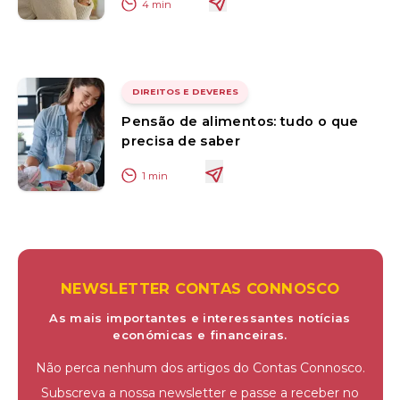
4
min
DIREITOS E DEVERES
Pensão de alimentos: tudo o que
precisa de saber
1
min
NEWSLETTER CONTAS CONNOSCO
As mais importantes e interessantes notícias
económicas e financeiras.
Não perca nenhum dos artigos do Contas Connosco.
Subscreva a nossa newsletter e passe a receber no