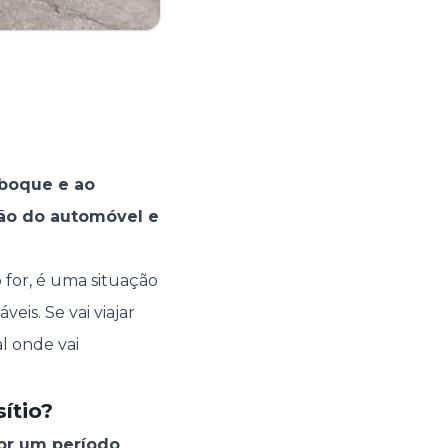
eboque e ao
ão do automóvel e
 for, é uma situação
is. Se vai viajar
l onde vai
ítio?
or um período