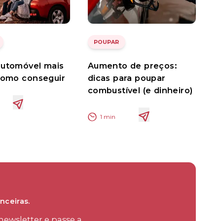
POUPAR
automóvel mais
Aumento de preços:
como conseguir
dicas para poupar
combustível (e dinheiro)
1
min
nceiras.
ewsletter e passe a