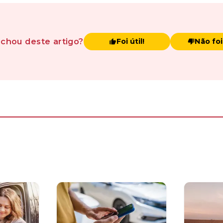
achou
deste artigo
?
Foi útil!
Não foi 