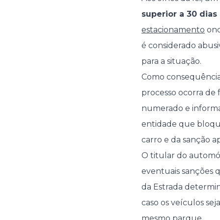
superior a 30 dias
estacionamento
ond
é considerado abusi
para a situação.
Como consequência, 
processo ocorra de 
numerado e informar
entidade que bloque
carro e da sanção a
O titular do automó
eventuais sanções q
da Estrada determin
caso os veículos s
mesmo parque.