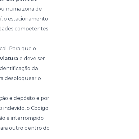
e ou numa zona de
í, o estacionamento
ridades competentes
al. Para que o
viatura
e deve ser
identificação da
ara desbloquear o
ção e depósito e por
 indevido, o Código
não é interrompido
ara outro dentro do