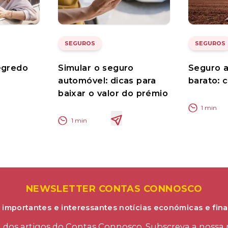
SEGUROS
SEGUROS
egredo
Simular o seguro
Seguro 
automóvel: dicas para
barato: 
baixar o valor do prémio
1
min
1
min
NEWSLETTER CONTAS CONNOSCO
 importantes e interessantes notícias económicas e fina
os artigos do Contas Connosco. Subscreva a nossa n