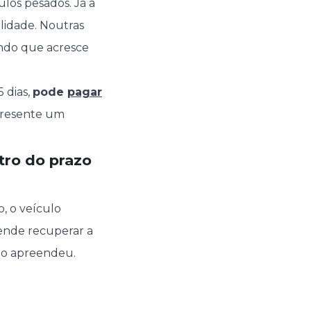
culos pesados. Já a
lidade. Noutras
endo que acresce
5 dias,
pode
pagar
apresente um
tro do prazo
o, o veículo
ende recuperar a
e o apreendeu.