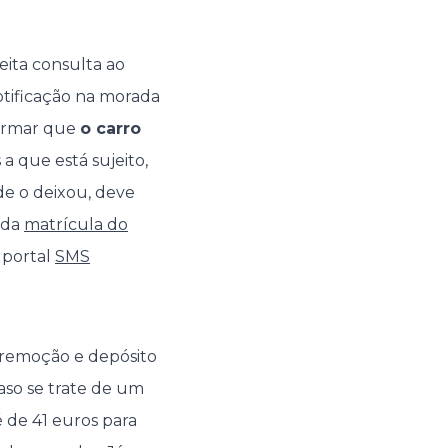
eita consulta ao
otificação na morada
formar que
o carro
a que está sujeito,
nde o deixou, deve
 da
matrícula do
 portal
SMS
 remoção e depósito
aso se trate de um
é de 41 euros para