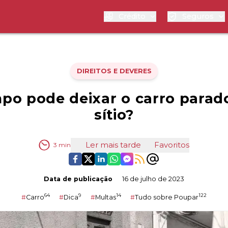
Crédito
Seguros
DIREITOS E DEVERES
po pode deixar o carro para
sítio?
Ler mais tarde
Favoritos
3
min
Data de publicação
16 de julho de 2023
64
9
14
122
#
Carro
#
Dica
#
Multas
#
Tudo sobre Poupar