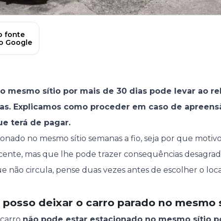
 fonte
no Google
o mesmo sítio por mais de 30 dias pode levar ao r
as. Explicamos como proceder em caso de apreens
ue terá de pagar.
ionado no mesmo sítio semanas a fio, seja por que motivo
nte, mas que lhe pode trazer consequências desagradáve
 não circula, pense duas vezes antes de escolher o loca
posso deixar o carro parado no mesmo s
 carro
não pode estar estacionado no mesmo sítio p