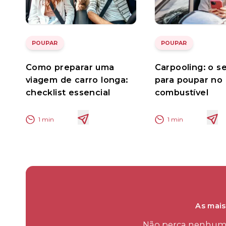
POUPAR
POUPAR
Como preparar uma
Carpooling: o s
viagem de carro longa:
para poupar no
checklist essencial
combustível
1
min
1
min
As mais
Não perca nenhum d