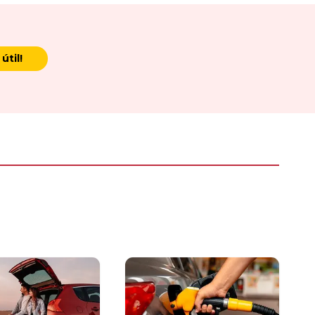
útil!