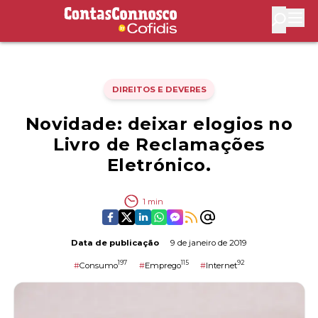
Contas Connosco by Cofidis
Abri
DIREITOS E DEVERES
Novidade: deixar elogios no
Livro de Reclamações
Eletrónico.
1
min
Data de publicação
9 de janeiro de 2019
197
115
92
#
Consumo
#
Emprego
#
Internet