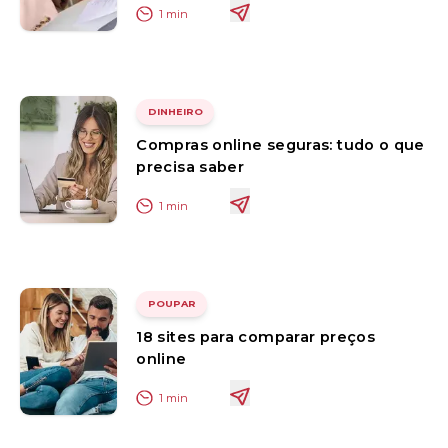
1
min
DINHEIRO
Compras online seguras: tudo o que
precisa saber
1
min
POUPAR
18 sites para comparar preços
online
1
min