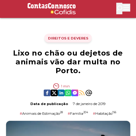
Contas Connosco by Cofidis
Abri
DIREITOS E DEVERES
Lixo no chão ou dejetos de
animais vão dar multa no
Porto.
1
min
Data de publicação
7 de janeiro de 2019
28
204
156
#
Animais de Estimação
#
Família
#
Habitação