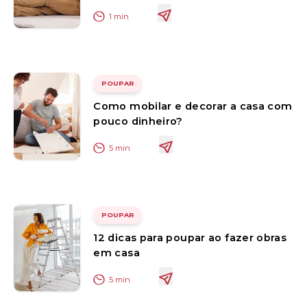
1
min
POUPAR
Como mobilar e decorar a casa com
pouco dinheiro?
5
min
POUPAR
12 dicas para poupar ao fazer obras
em casa
5
min