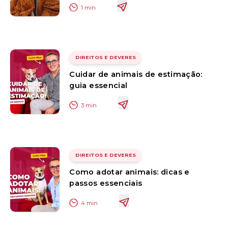
1
min
DIREITOS E DEVERES
Cuidar de animais de estimação:
guia essencial
3
min
DIREITOS E DEVERES
Como adotar animais: dicas e
passos essenciais
4
min