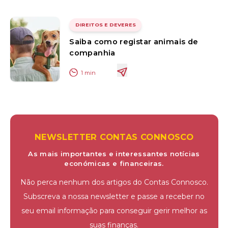
DIREITOS E DEVERES
Saiba como registar animais de
companhia
1
min
NEWSLETTER CONTAS CONNOSCO
As mais importantes e interessantes notícias
económicas e financeiras.
Não perca nenhum dos artigos do Contas Connosco.
Subscreva a nossa newsletter e passe a receber no
seu email informação para conseguir gerir melhor as
suas finanças.