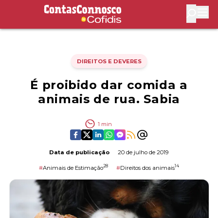
Contas Connosco by Cofidis
Abri
DIREITOS E DEVERES
É proibido dar comida a
animais de rua. Sabia
1
min
Data de publicação
20 de julho de 2019
28
14
#
Animais de Estimação
#
Direitos dos animais