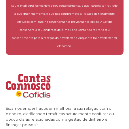
seu e-mail aqui fornecido é o seu consentimento, o qual poderá ser retirado
a qualquer momento, o que não compromete a licitude do tratamento
efetuado com base no consentimento previamente obtido. A Cofidis
conservará o seu endereço de e-mail enquanto não retirar o seu
consentimento para a receção da newsletter e enquanto tal newsletter for
elaborada.
Estamos empenhados em melhorar a sua relação com o
dinheiro, clarificando temáticas naturalmente confusas ou
pouco claras relacionadas com a gestão de dinheiro e
finanças pessoais.