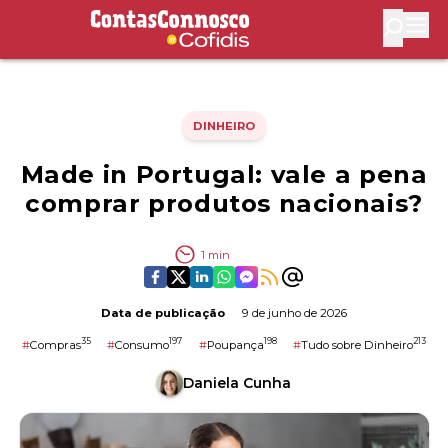
Contas Connosco by Cofidis
Abri
DINHEIRO
Made in Portugal: vale a pena
comprar produtos nacionais?
1
min
Data de publicação
9 de junho de 2026
35
197
198
213
#
Compras
#
Consumo
#
Poupança
#
Tudo sobre Dinheiro
Daniela Cunha