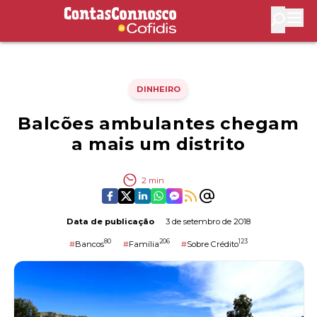
Contas Connosco by Cofidis
Abri
DINHEIRO
Balcões ambulantes chegam
a mais um distrito
2
min
Data de publicação
3 de setembro de 2018
80
206
123
#
Bancos
#
Família
#
Sobre Crédito