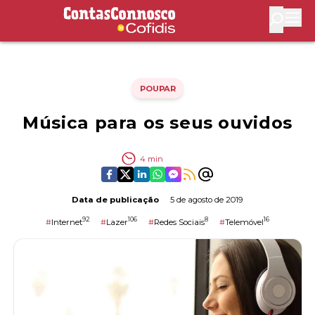
Contas Connosco by Cofidis
Abri
POUPAR
Música para os seus ouvidos
4
min
Data de publicação
5 de agosto de 2019
92
106
8
16
#
Internet
#
Lazer
#
Redes Sociais
#
Telemóvel