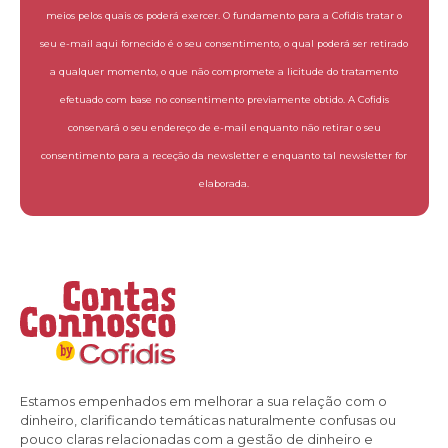
meios pelos quais os poderá exercer. O fundamento para a Cofidis tratar o
seu e-mail aqui fornecido é o seu consentimento, o qual poderá ser retirado
a qualquer momento, o que não compromete a licitude do tratamento
efetuado com base no consentimento previamente obtido. A Cofidis
conservará o seu endereço de e-mail enquanto não retirar o seu
consentimento para a receção da newsletter e enquanto tal newsletter for
elaborada.
Estamos empenhados em melhorar a sua relação com o
dinheiro, clarificando temáticas naturalmente confusas ou
pouco claras relacionadas com a gestão de dinheiro e