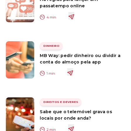
passatempo online
4
min
DINHEIRO
MB Way: pedir dinheiro ou dividir a
conta do almoço pela app
1
min
DIREITOS E DEVERES
Sabe que o telemóvel grava os
locais por onde anda?
2
min