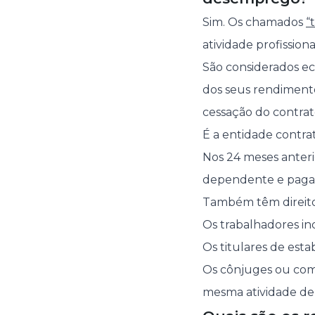
Sim. Os chamados
“
atividade profission
São considerados e
dos seus rendimento
cessação do contra
É a entidade contrat
Nos 24 meses anter
dependente e pagar
Também têm direito
Os trabalhadores in
Os titulares de esta
Os cônjuges ou com
mesma atividade de