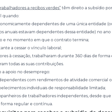
trabalhadores a recibos verdes”
têm direito a subsídio po
al quando:
conomicamente dependentes de uma única entidade (ou 
s anuais estavam dependentes dessa entidade) no ano ci
to e no momento em que o contrato termina;
ante a cessar o vínculo laboral;
iores à cessação, trabalharam durante 360 dias de for
am todas as suas contribuições.
 a apoio no desemprego:
dependentes com rendimentos de atividade comercial ou
belecimentos individuais de responsabilidade limitada;
panheiros de trabalhadores independentes, desde que
 forma regular e contínua.