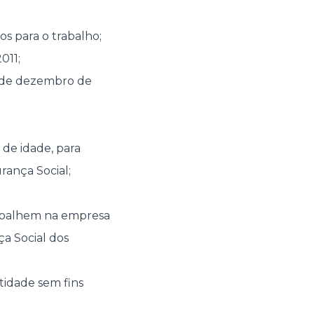
s para o trabalho;
011;
31 de dezembro de
de idade, para
rança Social;
rabalhem na empresa
a Social dos
idade sem fins