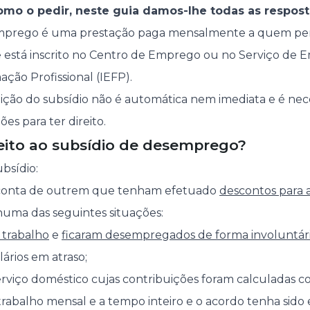
o o pedir, neste guia damos-lhe todas as respost
emprego é uma prestação paga mensalmente a quem per
e está inscrito no Centro de Emprego ou no Serviço de
ão Profissional (IEFP).
uição do subsídio não é automática nem imediata e é nec
es para ter direito.
ito ao subsídio de desemprego?
ubsídio:
 conta de outrem que tenham efetuado
descontos para 
uma das seguintes situações:
 trabalho
e
ficaram desempregados de forma involuntár
lários em atraso;
rviço doméstico cujas contribuições foram calculadas c
rabalho mensal e a tempo inteiro e o acordo tenha sido