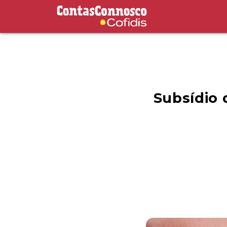
Contas Connosco by Cofidis
Subsídio 