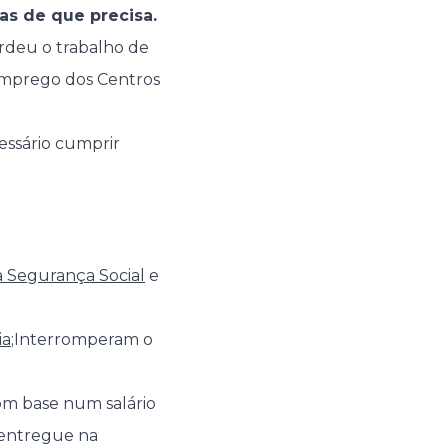
as de que precisa.
deu o trabalho de
 Emprego dos Centros
essário cumprir
a Segurança Social
e
ia
;Interromperam o
om base num salário
 entregue na