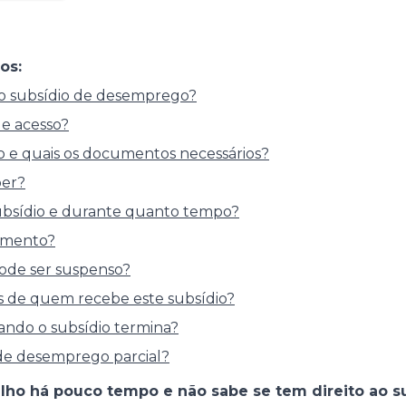
os:
o subsídio de desemprego?
de acesso?
o e quais os documentos necessários?
ber?
bsídio e durante quanto tempo?
amento?
ode ser suspenso?
s de quem recebe este subsídio?
ndo o subsídio termina?
 de desemprego parcial?
alho há pouco tempo e não sabe se tem direito ao s