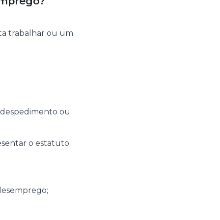
semprego?
ta trabalhar ou um
o despedimento ou
esentar o estatuto
 desemprego;