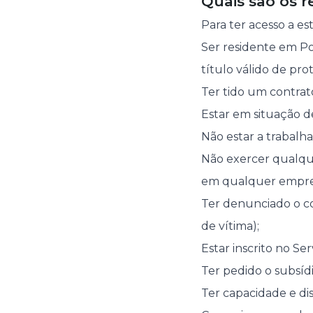
Quais são os r
Para ter acesso a es
Ser residente em Po
título válido de pr
Ter tido um contrat
Estar em situação d
Não estar a trabalha
Não exercer qualqu
em qualquer empres
Ter denunciado o co
de vítima);
Estar inscrito no S
Ter pedido o subsíd
Ter capacidade e dis