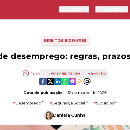
Crédito
Seguros
DIREITOS E DEVERES
de desemprego: regras, prazos
Ler mais tarde
Favoritos
1
min
Data de publicação
12 de março de 2026
26
34
26
#
Desemprego
#
Segurança Social
#
Subsídios
Daniela Cunha