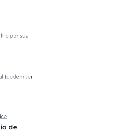
alho por sua
al (podem ter
ice
.
io de