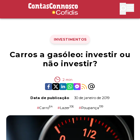
Contas Connosco by Cofidis
Abri
INVESTIMENTOS
Carros a gasóleo: investir ou
não investir?
2
min
Data de publicação
30 de janeiro de 2019
64
106
199
#
Carro
#
Lazer
#
Poupança