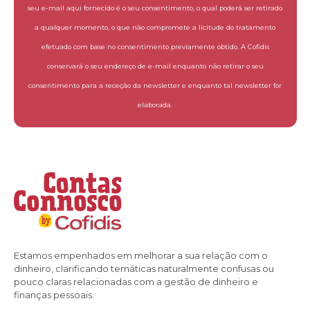
seu e-mail aqui fornecido é o seu consentimento, o qual poderá ser retirado
a qualquer momento, o que não compromete a licitude do tratamento
efetuado com base no consentimento previamente obtido. A Cofidis
conservará o seu endereço de e-mail enquanto não retirar o seu
consentimento para a receção da newsletter e enquanto tal newsletter for
elaborada.
Estamos empenhados em melhorar a sua relação com o
dinheiro, clarificando temáticas naturalmente confusas ou
pouco claras relacionadas com a gestão de dinheiro e
finanças pessoais.