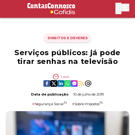
Contas Connosco by Cofidis
Abri
DIREITOS E DEVERES
Serviços públicos: já pode
tirar senhas na televisão
1
min
Data de publicação
10 de julho de 2019
34
115
#
Segurança Social
#
Sobre Impostos