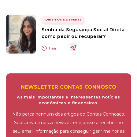
DIREITOS E DEVERES
Senha da Segurança Social Direta:
como pedir ou recuperar?
1
min
NEWSLETTER CONTAS CONNOSCO
As mais importantes e interessantes notícias
económicas e financeiras.
Não perca nenhum dos artigos do Contas Connosco.
Subscreva a nossa newsletter e passe a receber no
seu email informação para conseguir gerir melhor as