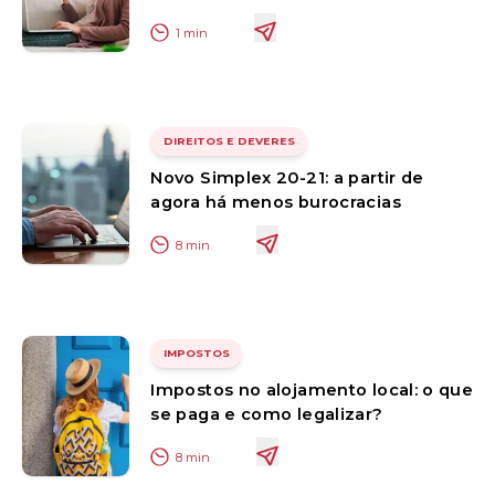
1
min
DIREITOS E DEVERES
Novo Simplex 20-21: a partir de
agora há menos burocracias
8
min
IMPOSTOS
Impostos no alojamento local: o que
se paga e como legalizar?
8
min