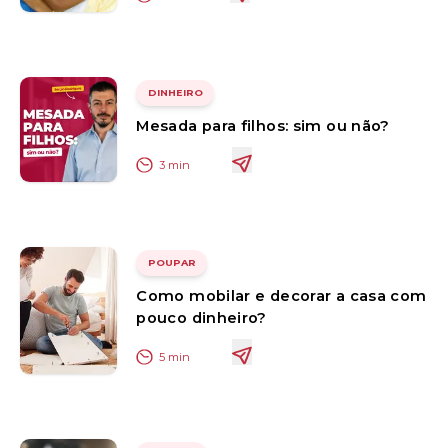
DINHEIRO
Mesada para filhos: sim ou não?
3
min
POUPAR
Como mobilar e decorar a casa com
pouco dinheiro?
5
min