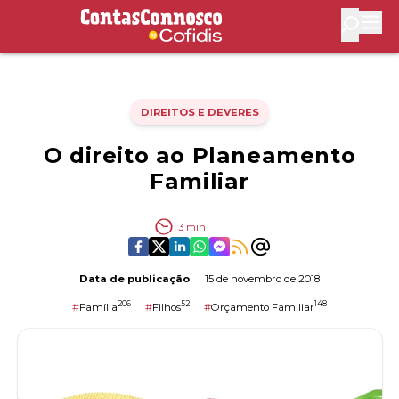
Contas Connosco by Cofidis
Abri
DIREITOS E DEVERES
O direito ao Planeamento
Familiar
3
min
Data de publicação
15 de novembro de 2018
206
52
148
#
Família
#
Filhos
#
Orçamento Familiar