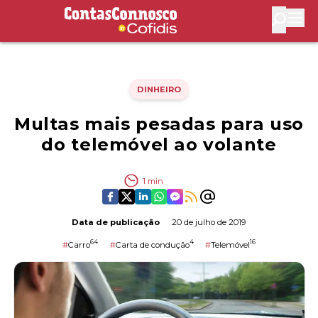
Contas Connosco by Cofidis
Abri
DINHEIRO
Multas mais pesadas para uso
do telemóvel ao volante
1
min
Data de publicação
20 de julho de 2019
64
4
16
#
Carro
#
Carta de condução
#
Telemóvel