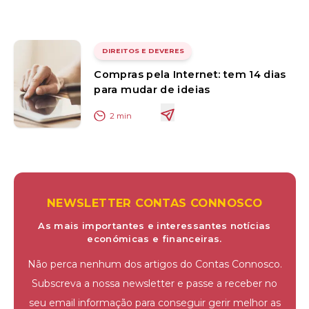
DIREITOS E DEVERES
Compras pela Internet: tem 14 dias
para mudar de ideias
2
min
NEWSLETTER CONTAS CONNOSCO
As mais importantes e interessantes notícias
económicas e financeiras.
Não perca nenhum dos artigos do Contas Connosco.
Subscreva a nossa newsletter e passe a receber no
seu email informação para conseguir gerir melhor as