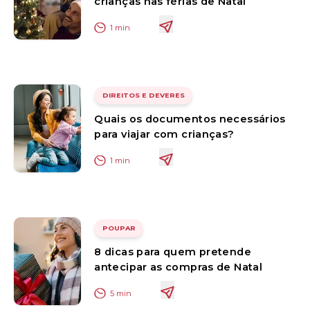
crianças nas férias de Natal
1
min
DIREITOS E DEVERES
Quais os documentos necessários
para viajar com crianças?
1
min
POUPAR
8 dicas para quem pretende
antecipar as compras de Natal
5
min