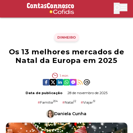
Contas Connosco by Cofidis
Abri
DINHEIRO
Os 13 melhores mercados de
Natal da Europa em 2025
1
min
Data de publicação
28 de novembro de 2025
204
12
51
#
Família
#
Natal
#
Viajar
Daniela Cunha