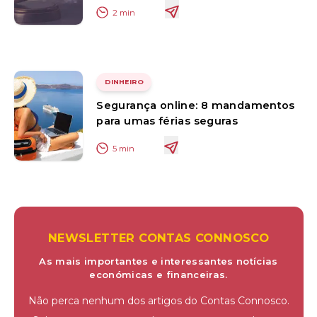
2
min
DINHEIRO
Segurança online: 8 mandamentos
para umas férias seguras
5
min
NEWSLETTER CONTAS CONNOSCO
As mais importantes e interessantes notícias
económicas e financeiras.
Não perca nenhum dos artigos do Contas Connosco.