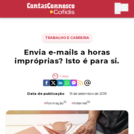
Contas Connosco by Cofidis
Abri
TRABALHO E CARREIRA
Envia e-mails a horas
impróprias? Isto é para si.
1
min
Data de publicação
15 de setembro de 2019
33
92
#
Formação
#
Internet