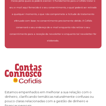
meios pelos quais os poderá exercer. O fundamento para a Cofidis tratar o
seu e-mail aqui fornecido é o seu consentimento, o qual poderá ser retirado
a qualquer momento, o que não compromete a licitude do tratamento
efetuado com base no consentimento previamente obtido. A Cofidis
conservará o seu endereço de e-mail enquanto não retirar o seu
consentimento para a receção da newsletter e enquanto tal newsletter for
elaborada.
Estamos empenhados em melhorar a sua relação com o
dinheiro, clarificando temáticas naturalmente confusas ou
pouco claras relacionadas com a gestão de dinheiro e
finanças pessoais.