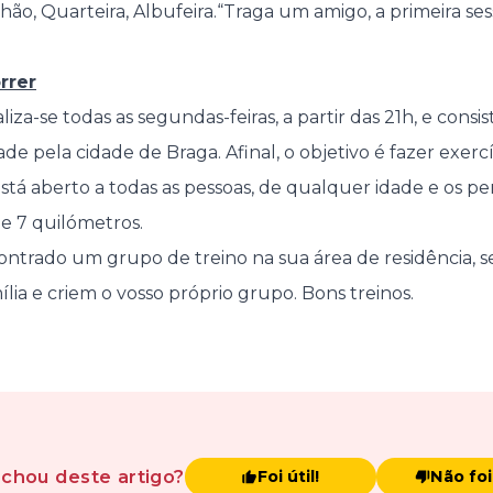
hão, Quarteira, Albufeira.“Traga um amigo, a primeira sess
rrer
liza-se todas as segundas-feiras, a partir das 21h, e cons
e pela cidade de Braga. Afinal, o objetivo é fazer exercí
stá aberto a todas as pessoas, de qualquer idade e os p
e 7 quilómetros.
ntrado um grupo de treino na sua área de residência, 
ia e criem o vosso próprio grupo. Bons treinos.
achou
deste artigo
?
Foi útil!
Não foi 