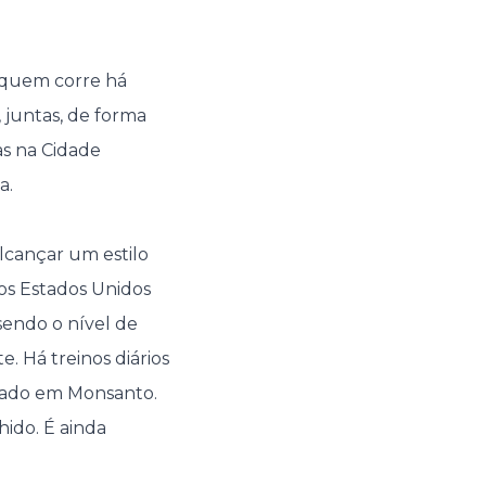
quem corre há
juntas, de forma
as na Cidade
a.
 alcançar um estilo
nos Estados Unidos
 sendo o nível de
e. Há treinos diários
ábado em Monsanto.
ido. É ainda