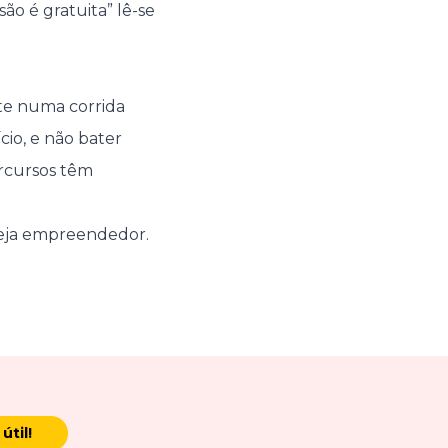
ão é gratuita” lê-se
iste numa corrida
cio, e não bater
ercursos têm
seja empreendedor.
útil!