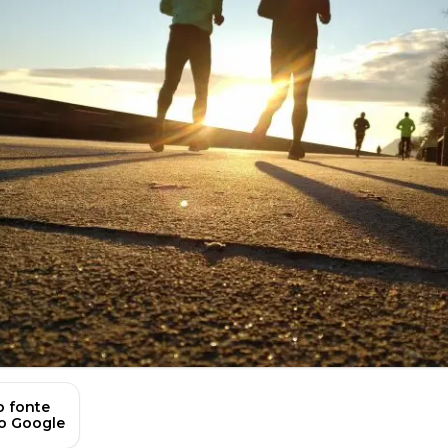
 fonte
no Google