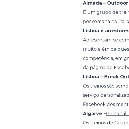
Almada –
Outdoor
É um grupo de trein
por semana no Parqu
Lisboa e arredore
Apresentam-se como
muito além da quest
competência, em gru
da página de Faceboo
Lisboa –
Break Ou
Os treinos são sempr
serviço personalizad
Facebook dos mento
Algarve –
Personal 
Os treinos de Grupo