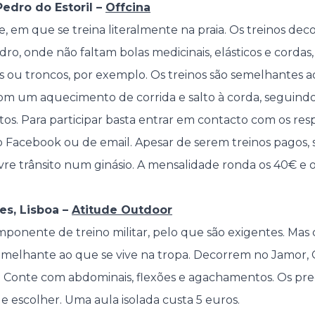
edro do Estoril –
Offcina
re, em que se treina literalmente na praia. Os treinos dec
ro, onde não faltam bolas medicinais, elásticos e cordas
 ou troncos, por exemplo. Os treinos são semelhantes ao
 um aquecimento de corrida e salto à corda, seguindo-
tos. Para participar basta entrar em contacto com os re
o Facebook ou de email. Apesar de serem treinos pagos,
vre trânsito num ginásio. A mensalidade ronda os 40€ e o
res, Lisboa –
Atitude Outdoor
mponente de treino militar, pelo que são exigentes. M
emelhante ao que se vive na tropa. Decorrem no Jamor, C
 Conte com abdominais, flexões e agachamentos. Os pr
e escolher. Uma aula isolada custa 5 euros.