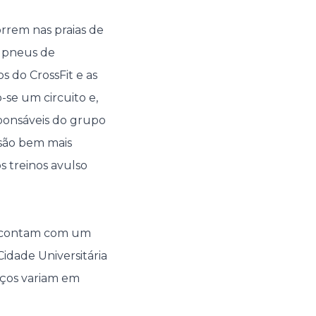
orrem nas praias de
, pneus de
s do CrossFit e as
se um circuito e,
sponsáveis do grupo
 são bem mais
s treinos avulso
as contam com um
idade Universitária
eços variam em