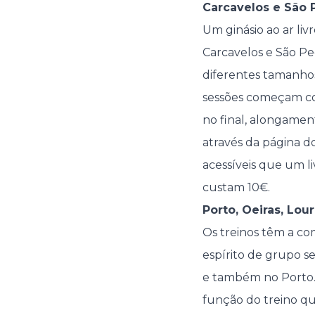
Carcavelos e São P
Um ginásio ao ar liv
Carcavelos e São Ped
diferentes tamanhos
sessões começam com
no final, alongamen
através da página d
acessíveis que um li
custam 10€.
Porto, Oeiras, Lou
Os treinos têm a co
espírito de grupo s
e também no Porto.
função do treino qu