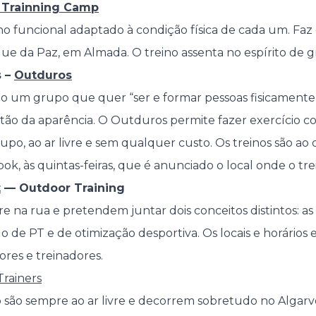
 Trainning Camp
o funcional adaptado à condição física de cada um. Faz e
e da Paz, em Almada. O treino assenta no espírito de 
s –
Outduros
 um grupo que quer “ser e formar pessoas fisicamente
ão da aparência. O Outduros permite fazer exercício c
po, ao ar livre e sem qualquer custo. Os treinos são ao
k, às quintas-feiras, que é anunciado o local onde o trei
t
— Outdoor Training
e na rua e pretendem juntar dois conceitos distintos: as
o de PT e de otimização desportiva. Os locais e horários 
res e treinadores.
Trainers
 são sempre ao ar livre e decorrem sobretudo no Algarv