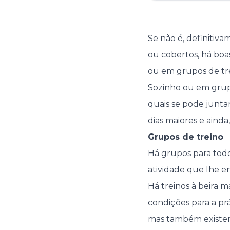
Se não é, definitiv
ou cobertos, há boas 
ou em grupos de tr
Sozinho ou em grupo
quais se pode junta
dias maiores e aind
Grupos de treino
Há grupos para todo 
atividade que lhe e
Há treinos à beira m
condições para a prá
mas também existem 