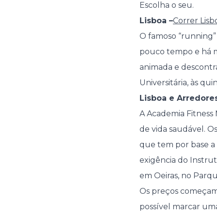
Escolha o seu.
Lisboa –
Correr Lisb
O famoso “running”
pouco tempo e há m
animada e descontraí
Universitária, às q
Lisboa e Arredore
A Academia Fitness Mi
de vida saudável. O
que tem por base a d
exigência do Instrut
em Oeiras, no Parq
Os preços começam n
possível marcar uma