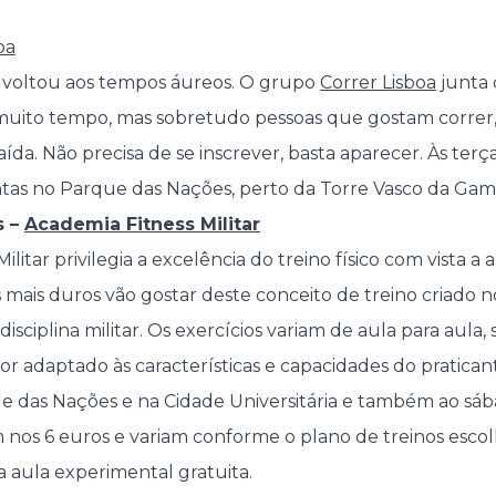
oa
 voltou aos tempos áureos. O grupo
Correr Lisboa
junta 
uito tempo, mas sobretudo pessoas que gostam correr, 
da. Não precisa de se inscrever, basta aparecer. Às terç
uintas no Parque das Nações, perto da Torre Vasco da Gam
s –
Academia Fitness Militar
litar privilegia a excelência do treino físico com vista a
s mais duros vão gostar deste conceito de treino criado 
isciplina militar. Os exercícios variam de aula para aula,
or adaptado às características e capacidades do praticant
ue das Nações e na Cidade Universitária e também ao s
os 6 euros e variam conforme o plano de treinos escolh
 aula experimental gratuita.