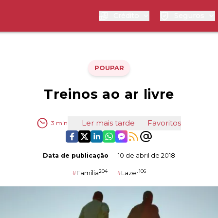
Crédito
Seguros
POUPAR
Treinos ao ar livre
Ler mais tarde
Favoritos
3
min
Data de publicação
10 de abril de 2018
204
106
#
Família
#
Lazer