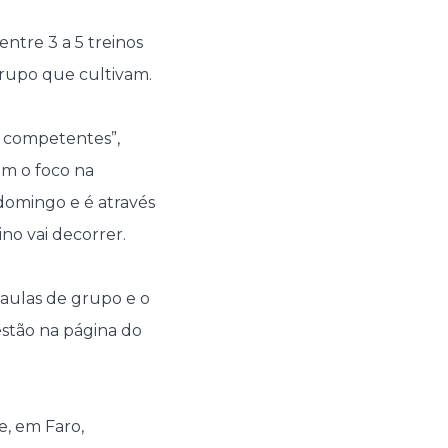
ntre 3 a 5 treinos
grupo que cultivam.
 competentes”,
om o foco na
 domingo e é através
no vai decorrer.
 aulas de grupo e o
estão na página do
e, em Faro,