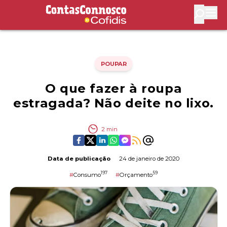
Contas Connosco by Cofidis
Abri
POUPAR
O que fazer à roupa
estragada? Não deite no lixo.
2
min
Data de publicação
24 de janeiro de 2020
197
59
#
Consumo
#
Orçamento