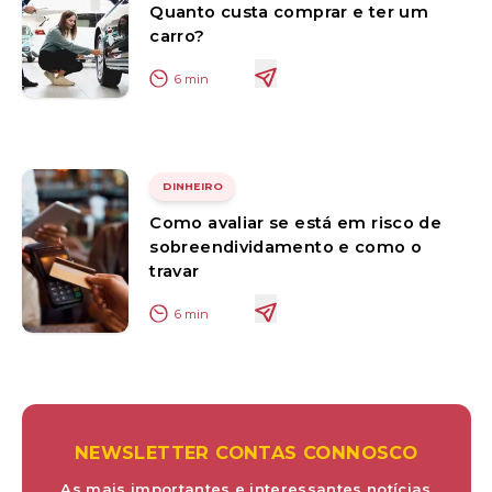
Quanto custa comprar e ter um
carro?
6
min
DINHEIRO
Como avaliar se está em risco de
sobreendividamento e como o
travar
6
min
NEWSLETTER CONTAS CONNOSCO
As mais importantes e interessantes notícias