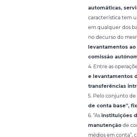
automáticas, serv
característica tem 
em qualquer dos bal
no decurso do mesm
levantamentos ao 
comissão autónom
4. Entre as operaçõe
e levantamentos d
transferências int
5. Pelo conjunto de
de conta base”, fi
6. “As
instituições
manutenção
de con
médios em conta”, c