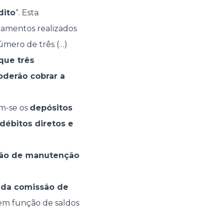
dito
“. Esta
ntamentos realizados
úmero de três (…)
que três
oderão cobrar a
am-se os
depósitos
débitos diretos e
ão de manutenção
o da comissão de
em função de saldos