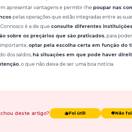
em apresentar vantagens e permitir-lhe
poupar nas co
ancos
pelas operações que estão integradas entre as suas 
 Connosco é a de que
consulte diferentes instituiçõe
ão sobre os preçários que são praticados
, para pode
 importante,
optar pela escolha certa em função do t
do dos saldos,
há situações em que pode haver direit
utenção
, o que não deixa de ser uma boa notícia.
achou
deste artigo
?
Foi útil!
Não foi 