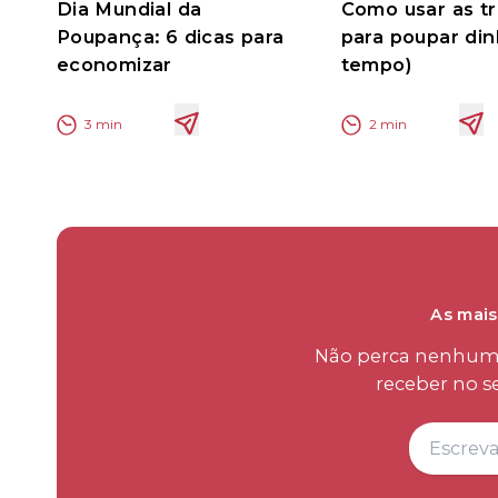
Dia Mundial da
Como usar as t
Poupança: 6 dicas para
para poupar din
economizar
tempo)
3
min
2
min
As mais
Não perca nenhum d
receber no s