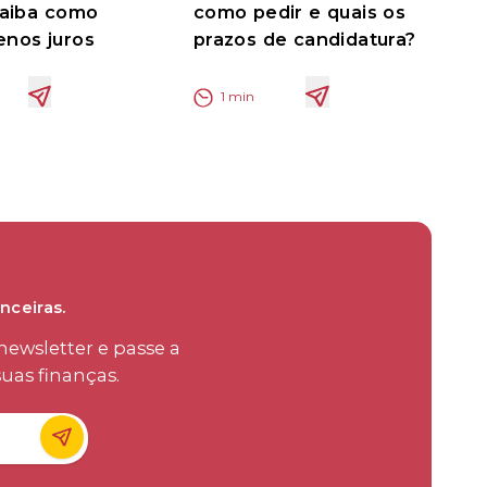
saiba como
como pedir e quais os
nos juros
prazos de candidatura?
1
min
nceiras.
ewsletter e passe a
uas finanças.