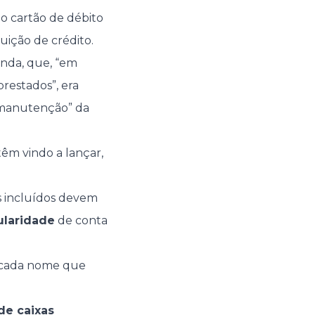
o cartão de débito
uição de crédito.
inda, que, “em
restados”, era
e manutenção” da
têm vindo a lançar,
s incluídos devem
ularidade
de conta
cada nome que
de caixas