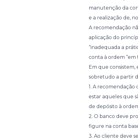
manutenção da cont
e a realização de, n
A recomendação não
aplicação do princí
“inadequada a práti
conta à ordem “em 
Em que consistem, en
sobretudo a partir 
1. A recomendação 
estar aqueles que sã
de depósito à ordem
2. O banco deve pr
figure na conta base
3. Ao cliente deve s