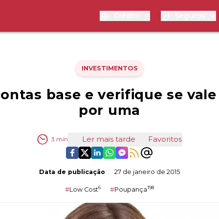
Crédito
Seguros
INVESTIMENTOS
ontas base e verifique se vale
por uma
Ler mais tarde
Favoritos
3
min
Data de publicação
27 de janeiro de 2015
6
198
#
Low Cost
#
Poupança