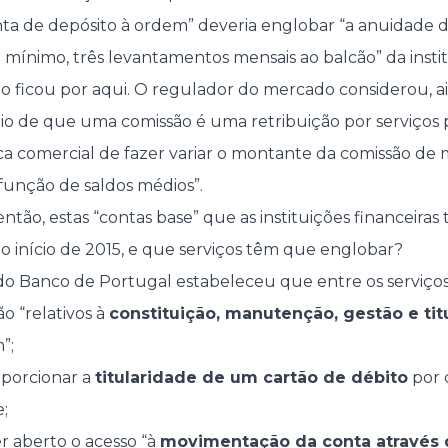
a de depósito à ordem” deveria englobar “a anuidade d
o mínimo, três levantamentos mensais ao balcão” da instit
 ficou por aqui. O regulador do mercado considerou, a
pio de que uma comissão é uma retribuição por serviços p
ca comercial de fazer variar o montante da comissão d
função de saldos médios”.
tão, estas “contas base” que as instituições financeiras 
do início de 2015, e que serviços têm que englobar?
do Banco de Portugal estabeleceu que entre os serviço
o “relativos à
constituição, manutenção, gestão e tit
”;
oporcionar a
titularidade de um cartão de débito
por 
;
er aberto o acesso “à
movimentação da conta através 