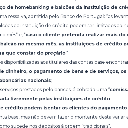
iço de homebanking e balcões da instituição de cré
uma ressalva, admitida pelo Banco de Portugal: “os leva
cões da instituição de crédito podem ser limitados ao n
o mês” e, “
caso o cliente pretenda realizar mais do 
balcão no mesmo mês, as instituições de crédito p
a que constar do preçário
.”
s disponibilizadas aos titulares das contas base encontr
e dinheiro, o pagamento de bens e de serviços, os 
rabancárias nacionais
;
 serviços prestados pelo bancos, é cobrada uma “
comiss
xada livremente pelas instituições de crédito
.
 de crédito podem isentar os clientes do pagament
ta base, mas não devem fazer o montante desta variar 
omo sucede nos depósitos à ordem “tradicionais”.