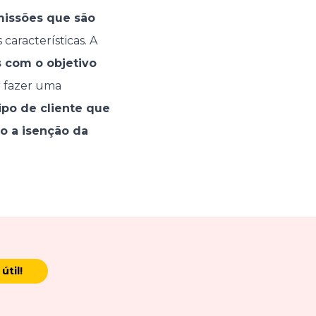
missões que são
características. A
s com o objetivo
r fazer uma
ipo de cliente que
o a isenção da
útil!