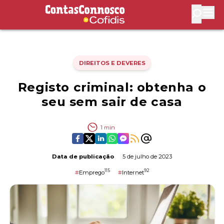
Contas Connosco by Cofidis
Abri
DIREITOS E DEVERES
Registo criminal: obtenha o
seu sem sair de casa
1
min
Data de publicação
5 de julho de 2023
115
92
#
Emprego
#
Internet