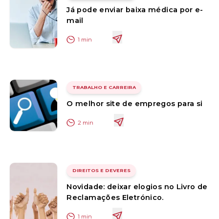
Já pode enviar baixa médica por e-
mail
1
min
TRABALHO E CARREIRA
O melhor site de empregos para si
2
min
DIREITOS E DEVERES
Novidade: deixar elogios no Livro de
Reclamações Eletrónico.
1
min