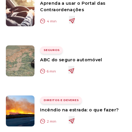
Aprenda a usar o Portal das
Contraordenações
4
min
SEGUROS
ABC do seguro automóvel
6
min
DIREITOS E DEVERES
Incêndio na estrada: o que fazer?
2
min