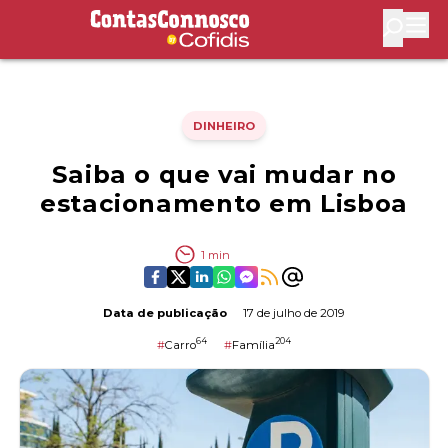
Contas Connosco by Cofidis
Abri
DINHEIRO
Saiba o que vai mudar no
estacionamento em Lisboa
1
min
Data de publicação
17 de julho de 2019
64
204
#
Carro
#
Família