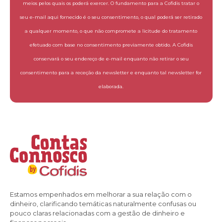
meios pelos quais os poderá exercer. O fundamento para a Cofidis tratar o
seu e-mail aqui fornecido é o seu consentimento, o qual poderá ser retirado
a qualquer momento, o que não compromete a licitude do tratamento
efetuado com base no consentimento previamente obtido. A Cofidis
conservará o seu endereço de e-mail enquanto não retirar o seu
consentimento para a receção da newsletter e enquanto tal newsletter for
elaborada.
Estamos empenhados em melhorar a sua relação com o
dinheiro, clarificando temáticas naturalmente confusas ou
pouco claras relacionadas com a gestão de dinheiro e