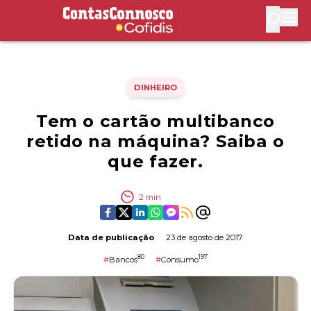
Contas Connosco by Cofidis
Abri
DINHEIRO
Tem o cartão multibanco
retido na máquina? Saiba o
que fazer.
2
min
Data de publicação
23 de agosto de 2017
80
197
#
Bancos
#
Consumo