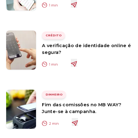
1
min
CRÉDITO
A verificação de identidade online é
segura?
1
min
DINHEIRO
Fim das comissões no MB WAY?
Junte-se à campanha.
2
min