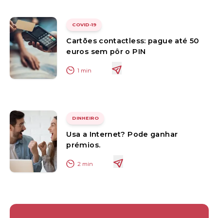
COVID-19
Cartões contactless: pague até 50
euros sem pôr o PIN
1
min
DINHEIRO
Usa a Internet? Pode ganhar
prémios.
2
min