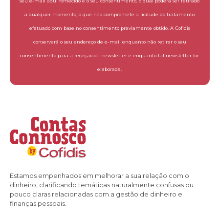
seu e-mail aqui fornecido é o seu consentimento, o qual poderá ser retirado
a qualquer momento, o que não compromete a licitude do tratamento
efetuado com base no consentimento previamente obtido. A Cofidis
conservará o seu endereço de e-mail enquanto não retirar o seu
consentimento para a receção da newsletter e enquanto tal newsletter for
elaborada.
Estamos empenhados em melhorar a sua relação com o
dinheiro, clarificando temáticas naturalmente confusas ou
pouco claras relacionadas com a gestão de dinheiro e
finanças pessoais.