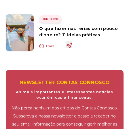
DINHEIRO
O que fazer nas férias com pouco
dinheiro? 11 ideias práticas
1
min
NEWSLETTER CONTAS CONNOSCO
As mais importantes e interessantes notícias
económicas e financeiras.
Não perca nenhum dos artigos do Contas Connosco.
Subscreva a nossa newsletter e passe a receber no
seu email informação para conseguir gerir melhor as