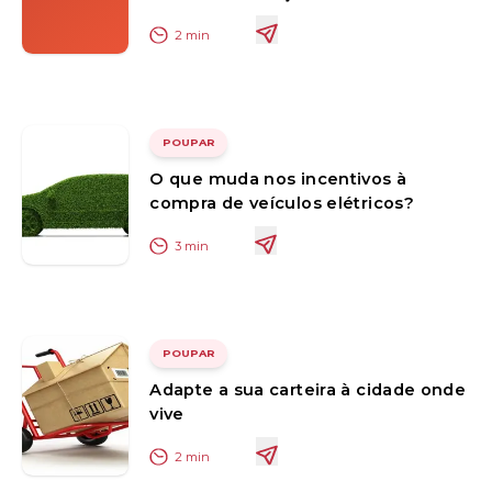
2
min
POUPAR
O que muda nos incentivos à
compra de veículos elétricos?
3
min
POUPAR
Adapte a sua carteira à cidade onde
vive
2
min