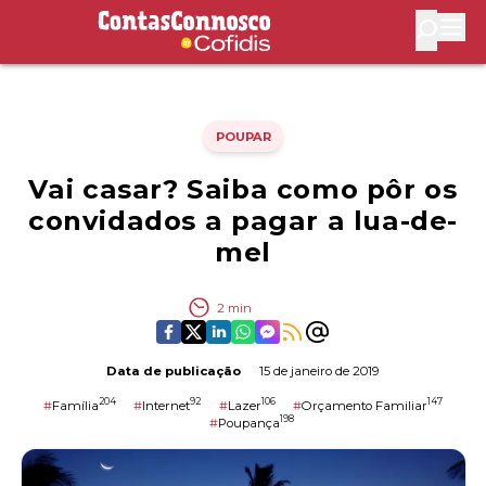
Contas Connosco by Cofidis
Abri
POUPAR
Vai casar? Saiba como pôr os
convidados a pagar a lua-de-
mel
2
min
Data de publicação
15 de janeiro de 2019
204
92
106
147
#
Família
#
Internet
#
Lazer
#
Orçamento Familiar
198
#
Poupança