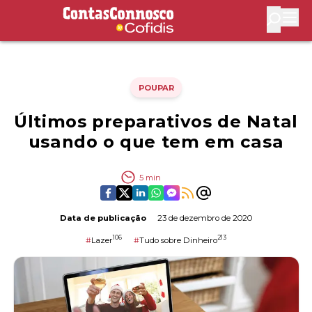
Contas Connosco by Cofidis
Abri
POUPAR
Últimos preparativos de Natal
usando o que tem em casa
5
min
Data de publicação
23 de dezembro de 2020
106
213
#
Lazer
#
Tudo sobre Dinheiro