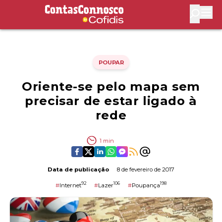
Contas Connosco by Cofidis
Abri
POUPAR
Oriente-se pelo mapa sem
precisar de estar ligado à
rede
1
min
Data de publicação
8 de fevereiro de 2017
92
106
198
#
Internet
#
Lazer
#
Poupança