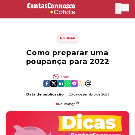
Contas Connosco by Cofidis
Abri
POUPAR
Como preparar uma
poupança para 2022
1
min
Data de publicação
23 de dezembro de 2021
198
#
Poupança