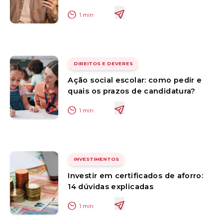
1
min
DIREITOS E DEVERES
Ação social escolar: como pedir e
quais os prazos de candidatura?
1
min
INVESTIMENTOS
Investir em certificados de aforro:
14 dúvidas explicadas
1
min