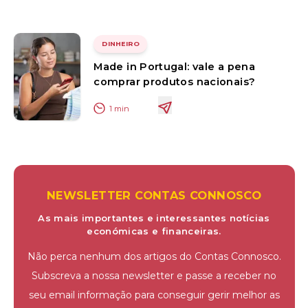
DINHEIRO
Made in Portugal: vale a pena
comprar produtos nacionais?
1
min
NEWSLETTER CONTAS CONNOSCO
As mais importantes e interessantes notícias
económicas e financeiras.
Não perca nenhum dos artigos do Contas Connosco.
Subscreva a nossa newsletter e passe a receber no
seu email informação para conseguir gerir melhor as