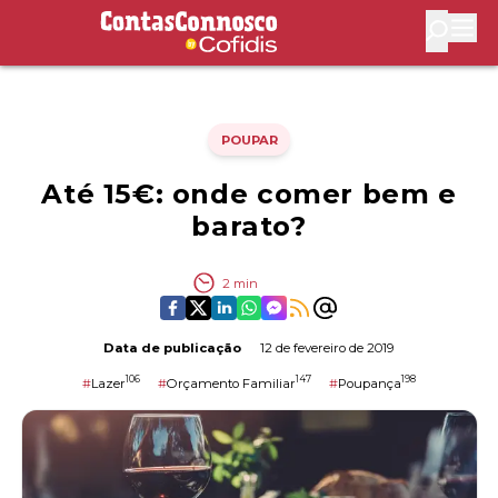
Contas Connosco by Cofidis
Abri
POUPAR
Até 15€: onde comer bem e
barato?
2
min
Data de publicação
12 de fevereiro de 2019
106
147
198
#
Lazer
#
Orçamento Familiar
#
Poupança