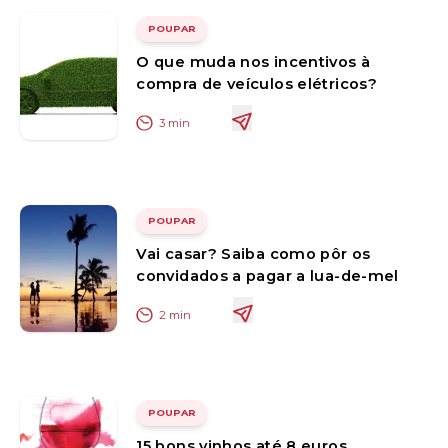
POUPAR
O que muda nos incentivos à
compra de veículos elétricos?
3
min
POUPAR
Vai casar? Saiba como pôr os
convidados a pagar a lua-de-mel
2
min
POUPAR
15 bons vinhos até 8 euros