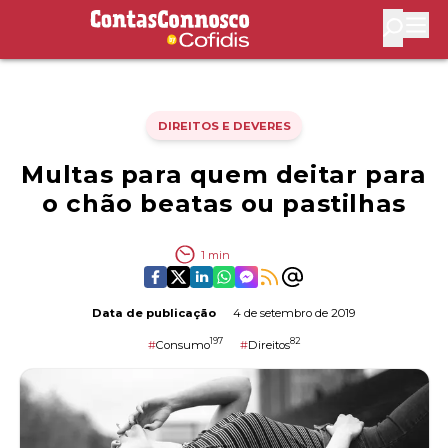
Contas Connosco by Cofidis
Abri
DIREITOS E DEVERES
Multas para quem deitar para
o chão beatas ou pastilhas
1
min
Data de publicação
4 de setembro de 2019
197
82
#
Consumo
#
Direitos