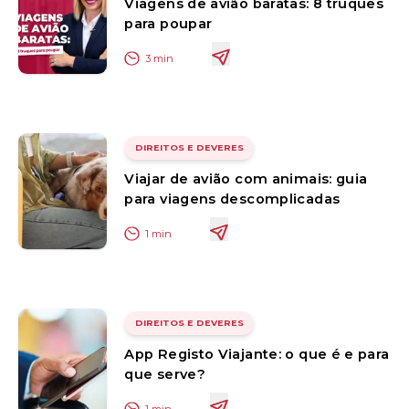
Viagens de avião baratas: 8 truques
para poupar
3
min
DIREITOS E DEVERES
Viajar de avião com animais: guia
para viagens descomplicadas
1
min
DIREITOS E DEVERES
App Registo Viajante: o que é e para
que serve?
1
min