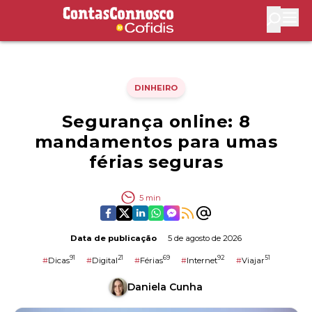
Contas Connosco by Cofidis
Abri
DINHEIRO
Segurança online: 8
mandamentos para umas
férias seguras
5
min
Data de publicação
5 de agosto de 2026
91
21
69
92
51
#
Dicas
#
Digital
#
Férias
#
Internet
#
Viajar
Daniela Cunha