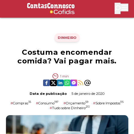
Contas Connosco by Cofidis
Abri
DINHEIRO
Costuma encomendar
comida? Vai pagar mais.
1
min
Data de publicação
5 de janeiro de 2020
35
197
59
115
#
Compras
#
Consumo
#
Orçamento
#
Sobre Impostos
213
#
Tudo sobre Dinheiro