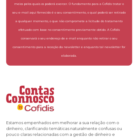
meios pelos quais os poderá exercer. O fundamento para a Cofidis tratar o
seu e-mail aqui fornecido é o seu consentimento, o qual poderá ser retirado
a qualquer momento, o que não compromete a licitude do tratamento
efetuado com base no consentimento previamente obtido. A Cofidis
conservará o seu endereço de e-mail enquanto não retirar o seu
consentimento para a receção da newsletter e enquanto tal newsletter for
elaborada.
Estamos empenhados em melhorar a sua relação com o
dinheiro, clarificando temáticas naturalmente confusas ou
pouco claras relacionadas com a gestão de dinheiro e