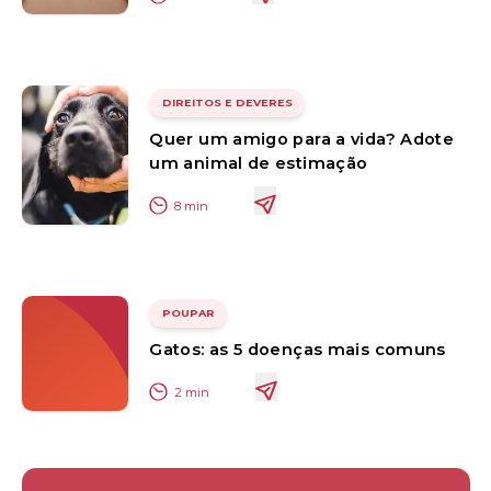
DIREITOS E DEVERES
Quer um amigo para a vida? Adote
um animal de estimação
8
min
POUPAR
Gatos: as 5 doenças mais comuns
2
min