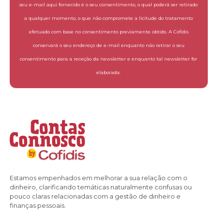
seu e-mail aqui fornecido é o seu consentimento, o qual poderá ser retirado
a qualquer momento, o que não compromete a licitude do tratamento
efetuado com base no consentimento previamente obtido. A Cofidis
conservará o seu endereço de e-mail enquanto não retirar o seu
consentimento para a receção da newsletter e enquanto tal newsletter for
elaborada.
Estamos empenhados em melhorar a sua relação com o
dinheiro, clarificando temáticas naturalmente confusas ou
pouco claras relacionadas com a gestão de dinheiro e
finanças pessoais.